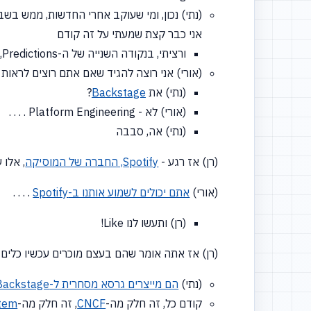
(נתי) נכון, ומי שעוקב אחרי החדשות, ממש בש
אני כבר קצת שמעתי על זה קודם
ורציתי, בנקודה השנייה של ה-Predictions, לגעת בחלק הזה.
(אורי) אני רוצה להגיד שאם אתם רוצים לראות
(נתי) את
Backstage
?
(אורי) לא - Platform Engineering . . . .
(נתי) אה, סבבה
(רן) אז רגע -
Spotify, החברה של המוסיקה
, אלו 
(אורי)
אתם יכולים לשמוע אותנו ב-Spotify
. . . .
(רן) ותעשו לנו Like!
(רן) אז אתה אומר שהם בעצם מוכרים עכשיו כלים
(נתי)
הם מייצרים גרסא מסחרית ל-Backstage
קודם כל, זה חלק מה-
CNCF
, זה חלק מה-
tem