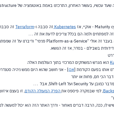
Kubernetes
זה סבבה ו-
Terraform
זה סבבה ו
ה בעבר זה אולי
“Platform-as-a-Service
פנימי” ודיברנו על זה שמפת
ידותית בשבילם - בסדר, אז זה הנושא.
דרט
K
הוא מגרש המשחקים המרכזי בתוך העולמות האלה
נו אותו בפעם הקודמת
[
אכן
]
- אני חושב שהוא היום ממש ניהיה סטנדר
בר הכי חם, פחות או יותר
Back
, למי שבמקרה פיספס את
הפרק המעולה הקודם
, זו בעצם איזו
”