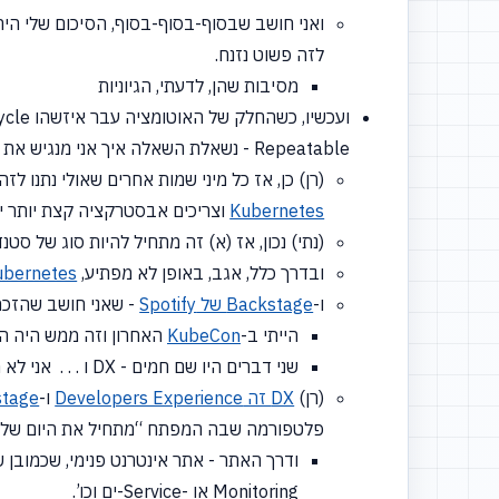
לזה פשוט נזנח.
מסיבות שהן, לדעתי, הגיוניות
ועכשיו, כשהחלק של האוטומציה עבר איזשהו Maturity cycle - אוקיי, אז
Repeatable - נשאלת השאלה איך אני מנגיש את זה למפתחים ולמה הם בכלל צריכים לדעת את זה . . .
(רן) כן, אז כל מיני שמות אחרים שאולי נתנו לז
Kubernetes
וצריכים אבסטרקציה קצת יותר יד
(נתי) נכון, אז
(א)
זה מתחיל להיות סוג של סטנ
ובדרך כלל, אגב, באופן לא מפתיע,
ubernetes
ו-
Backstage של Spotify
- שאני חושב שהזכר
הייתי ב-
KubeCon
האחרון וזה ממש היה הד
שני דברים היו שם חמים - DX ו . . . אני לא מדבר כמובן על Security ועל Shift-Left, אבל . . .
(רן)
DX זה Developers Experience
ו-
stage
פלטפורמה שבה המפתח
“מתחיל
את היום שלו
Monitoring או
-Service-ים
וכו’.