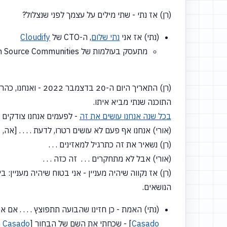
(רן) אז נתי - שתי מילים על עצמך לפני שנצלול?
(נתי) אז אני
נתי שלום
, ה-CTO של
Cloudify
מתעסק בעולמות של Open Source Communities - ומשם היכרנו.
התוכנה שנתי מביא איתו.
בכל שנה אנחנו עושים את זה
- לפעמים אנחנו צודקים ולפ
(אורי) אנחנו אף פעם לא עושים רטרו, לדעת . . . .
[אה,
ז
(רן) נשאיר את זה כתרגיל למאזינים . . .
(אורי) אבל לא מתחקרים . . . זה כזה . . .
(רן) אז נקווה שיהיה מעניין - אני בטוח שיהיה מעניין:
הנושאים.
(נתי) האמת - כן חזינו שהבועה תתפוצץ . . . . אם אתה
Casado
] - שכחתי את השם של הבחור
[
Casado
n