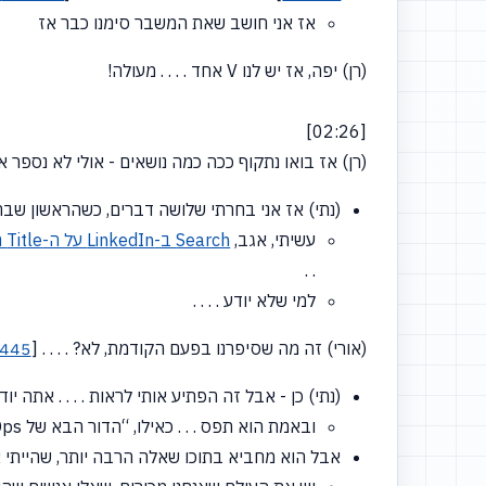
אז אני חושב שאת המשבר סימנו כבר אז
(רן) יפה, אז יש לנו V אחד . . . . מעולה!
[02:26]
(רן) אז בואו נתקוף ככה כמה נושאים - אולי לא נספר 
(נתי) אז אני בחרתי שלושה דברים, כשהראשון שבהם זה תחום שנק
עשיתי, אגב,
Search ב-LinkedIn על ה-Title הזה
. .
למי שלא יודע . . . .
(אורי) זה מה שסיפרנו בפעם הקודמת, לא? . . . .
[
445
(נתי) כן - אבל זה הפתיע אותי לראות . . . . אתה יודע, כשמשהו הופך להיות Title ב-LinkedIn, זה 
ובאמת הוא תפס . . . כאילו,
“הדור
הבא של DevOps”, חלק יקראו לו ככה.
אבל הוא מחביא בתוכו שאלה הרבה יותר, שהייתי אומר