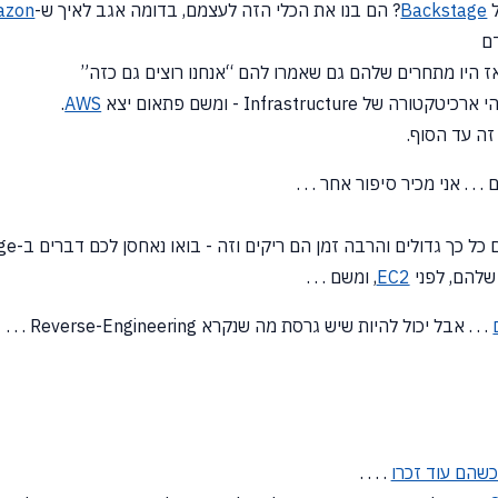
ל
Backstage
? הם בנו את הכלי הזה לעצמם, בדומה אגב לאיך ש-
azon
ם
 אז היו מתחרים שלהם גם שאמרו להם
“אנחנו
רוצים גם כזה”
Infrastructur - ומשם פתאום יצא
AWS
.
זה עד הסוף.
 . . אני מכיר סיפור אחר . . .
 כך גדולים והרבה זמן הם ריקים וזה - בואו נאחסן לכם דברים ב-Storage פיזי”. ואז אמרו
שלהם, לפני
EC2
, ומשם . . .
. . . אבל יכול להיות שיש גרסת מה שנקרא Reverse-Engineering . . .
כשהם עוד זכרו
. . . .