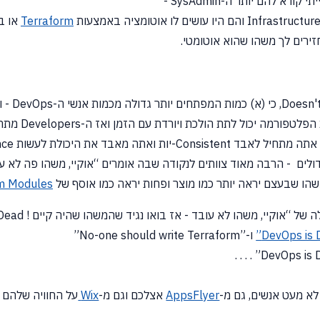
 להם יותר ה-SysAdmin -
Terraform
או ב
רים לך משהו שהוא אוטומטי.
(א)
כמות המפתחים יותר גדולה מכמות אנשי ה-DevOps - וגם גדלה בקצב הרבה יותר מהיר מכמות ה-DevOps
 מאבד את היכולת לעשות Governance
דולים - הרבה מאוד צוותים לנקודה שבה אומרים
“אוקיי,
משהו פה לא עו
ו שבעצם יראה יותר כמו מוצר ופחות יראה כמו אוסף של
m Modules
ה של
“אוקיי,
משהו לא עובד - אז בואו נגיד שהמשהו שהיה קיים ! is Dead”
ו-”No-one should write Terraform”
is Dead
לא מעט אנשים, גם מ-
AppsFlyer
אצלכם וגם מ-
Wix
על החוויה שלהם 