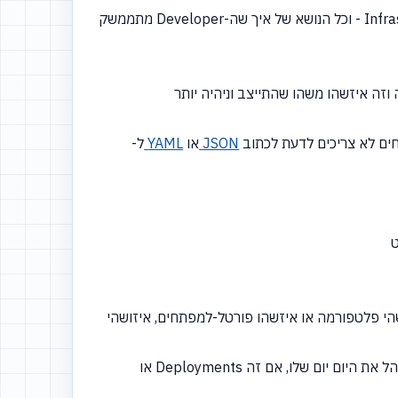
ואני חושב שבסוף-בסוף-בסוף, הסיכום שלי היה שעד עכשיו, בעשור האחרון, התרכזנו באמת באוטומציה של Infrastructure - וכל הנושא של איך שה-Developer מתממשק
זה איזשהו משהו שהתייצב וניהיה יותר
חים לא צריכים לדעת לכתוב
JSON
או
YAML
ל-
ט
שהי פלטפורמה או איזשהו פורטל-למפתחים, איזושהי
ודרך האתר - אתר אינטרנט פנימי, שכמובן שיש לו, ככה, הרבה דברים מאחור - ודרך האתר הזה הוא יכול למעשה לנהל את היום יום שלו, אם זה Deployments או