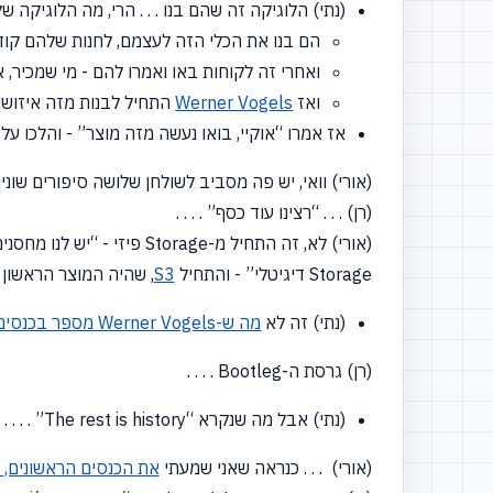
(נתי) הלוגיקה זה שהם בנו . . . הרי, מה הלוגיקה ש
הם בנו את הכלי הזה לעצמם, לחנות שלהם קוד
ואחרי זה לקוחות באו ואמרו להם - מי שמכיר,
ואז
Werner Vogels
התחיל לבנות מזה איזושהי ארכיטקטורה של e
אז אמרו
“אוקיי,
בואו נעשה מזה מוצר” - והלכו על 
(אורי) וואי, יש פה מסביב לשולחן שלושה סיפורים שונים .
(רן) . . .
“רצינו
עוד כסף” . . . .
(אורי) לא, זה התחיל מ-Storage פיזי -
“יש
לנו מחסנים כל
Storage דיגיטלי” - והתחיל
S3
, שהיה המוצר הראשון 
(נתי) זה לא
מה ש-Werner Vogels מספר בכנסים
(רן) גרסת ה-Bootleg . . . .
(נתי) אבל מה שנקרא
“The
rest is history” . . . .
(אורי) . . . כנראה שאני שמעתי
את הכנסים הראשונים, 