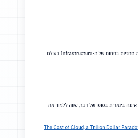
(רן) התאריך היום ה-20 בדצמבר 2022 - ואנחנו, כהרגלנו בקודש, הולכים לחזות לכם את העתיד . . . אנחנו רוצים לדבר על כמה תחזיות בתחום של ה-Infrastructure בעולם
ת איננה בינארית בסופו של דבר, שווה ללמוד את
421 The Cost of Cloud, a Trillion Dollar Parad