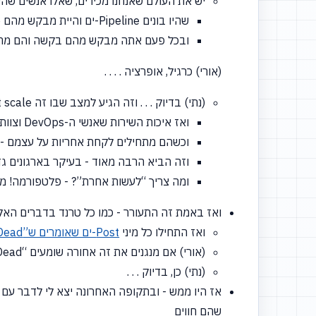
יש את העולם שאנחנו מכירים, שאלו אנשים שהייתי קורא
שהיו בונים Pipeline-ים והיית מבקש מהם Infrastructure והם היו עושים לו אוטומציה באמצעות
ובכל פעם אתה מבקש מהם בקשה והם מחזי
(אורי) כרגיל, אופרציה . . . .
(נתי) בדיוק . . . וזה הגיע למצב שבו זה Doesn't scale, כי
ואז איכות השירות שאנשי ה-DevOps וצוות הפלטפורמה יכול לתת הולכת ויורדת עם הזמן ואז ה-Developers מתחילים לקחת יותר אחריות על עצמם
וכשהם מתחילים לקחת אחריות על עצמם - אתה מתחיל לאבד Consistent-יות ואתה
וזה הביא הרבה מאוד - בעיקר בארגונים ג
ומה צריך
“לעשות
אחרת”? - פלטפורמה! משה
ואז באמת זה התעורר - כמו כל טרנד בדברים האל
ואז התחילו כל מיני
Post-ים שאומרים ש”DevOps is Dead”
(אורי) אם מנגנים את זה אחורה שומעים
“DevOps
” . . . .
(נתי) כן, בדיוק . . .
אז היו ממש - ובתקופה האחרונה יצא לי לדבר עם 
שהם חווים