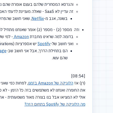
והגרסא המסחרית שלהם בעצם אומרת שהם נותנים לזה Support ויש לזה n
זה עדיין לא SaaS - שאלה מעניינת לדעתי האם אם הם יתנו את זה כ-SaaS או לא - אבל הם עומדים מאחורי מוצר כזה והם נותנים לזה תמיכה
בשונה, אגב מ-
Netflix
, שאני חושב שהפרויקטים שהם הל
וזה מספר
(2)
- מספר
(2)
אומר שאנחנו מתחיל ל
בדומה למה שראינו מחברת
Amazon
- למי של
ואני חושב של-
Spotify
יש אספרציות
(Aspirations)
הם בתחילת הדרך, אבל אני חושב שב-
age
שהם עשו.
[08:54]
(רן) אז
הלוגיקה של Amazon בזמנו
את החומרה ואנחנו לא משתמשים בזה כל הזמן - לא כל יום זה Black Friday - ומה נעשה? אולי נמכור את החומרה הזאת למישהו באיזושהי דרך
אולי לא המציאו אבל בנו בצורה מאוד משמעותית - את שוק 
מה הלוגיקה של Spotify בתחום הזה?