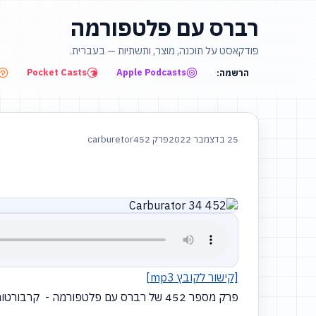
רברס עם פלטפורמה
פודקאסט על תוכנה, מוצר, ותשתיות — בעברית.
Pocket Casts
Apple Podcasts
הרשמה:
25 בדצמבר 2022
פרק 452
carburetor
[קישור לקובץ mp3]
פרק מספר 452 של רברס עם פלטפורמה - קרבורטור מספר 34: אורי ורן מארחים את נתי שלום לשיחה על תשתיות, תחזיות ונבואות.