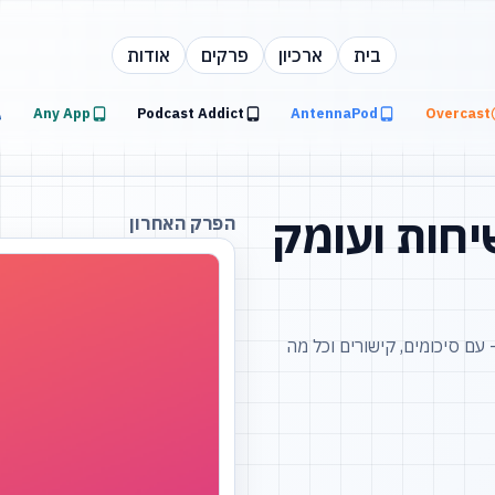
בית
ארכיון
פרקים
אודות
Any App
Podcast Addict
AntennaPod
Overcast
יחות ועומק
הפרק האחרון
ם סיכומים, קישורים וכל מה