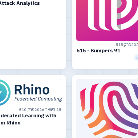
Attack Analytics
פרק 515
515 - Bumpers 91
15 בינואר 2026
פרק 510
ederated Learning with
om Rhino