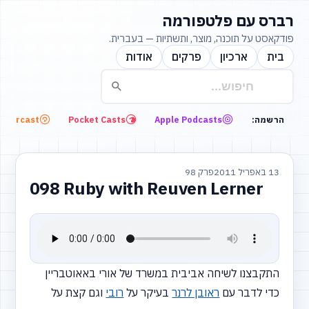
רברס עם פלטפורמה
פודקאסט על תוכנה, מוצר, ותשתיות — בעברית.
בית
ארכיון
פרקים
אודות
Overcast
Pocket Casts
Apple Podcasts
הרשמה:
13 באפריל 2011
פרק 98
098 Ruby with Reuven Lerner
התקבצנו לשיחה אביבית במשרד של אורי באאוטבריין
כדי לדבר עם
ראובן לרנר
בעיקר על
רובי
וגם קצת על