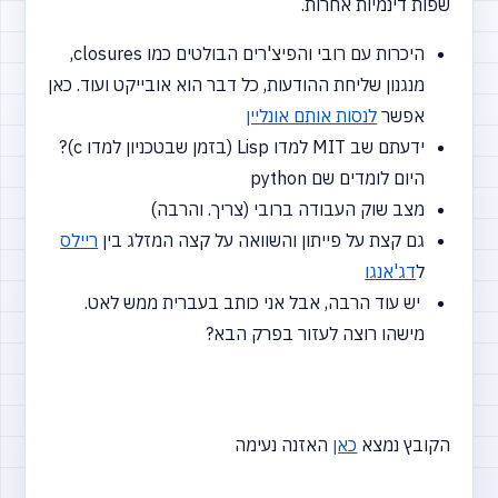
שפות דינמיות אחרות.
היכרות עם רובי והפיצ'רים הבולטים כמו closures,
מנגנון שליחת ההודעות, כל דבר הוא אובייקט ועוד. כאן
אפשר
לנסות אותם אונליין
ידעתם שב MIT למדו Lisp (בזמן שבטכניון למדו c)?
היום לומדים שם python
מצב שוק העבודה ברובי (צריך. והרבה)
גם קצת על פייתון והשוואה על קצה המזלג בין
ריילס
ל
דג'אנגו
יש עוד הרבה, אבל אני כותב בעברית ממש לאט.
מישהו רוצה לעזור בפרק הבא?
הקובץ נמצא
כאן
האזנה נעימה