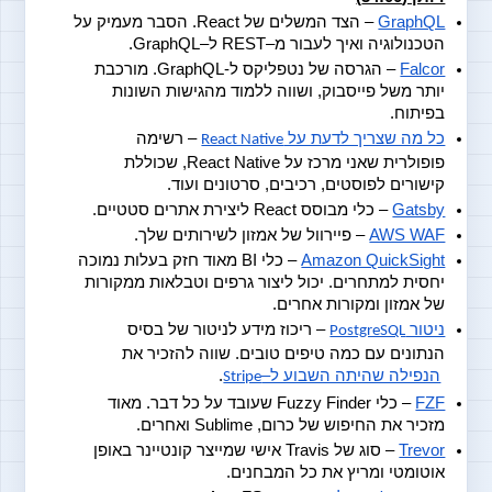
GraphQL
 – הצד המשלים של React. הסבר מעמיק על 
הטכנולוגיה ואיך לעבור מ–REST ל–GraphQL.
Falcor
 – הגרסה של נטפליקס ל-GraphQL. מורכבת 
יותר משל פייסבוק, ושווה ללמוד מהגישות השונות 
בפיתוח. 
כל מה שצריך לדעת על 
 – רשימה 
React Native
פופולרית שאני מרכז על React Native, שכוללת 
קישורים לפוסטים, רכיבים, סרטונים ועוד.
Gatsby
 – כלי מבוסס React ליצירת אתרים סטטיים.
AWS WAF
 – פיירוול של אמזון לשירותים שלך.
Amazon QuickSight
 – כלי BI מאוד חזק בעלות נמוכה 
יחסית למתחרים. יכול ליצור גרפים וטבלאות ממקורות 
של אמזון ומקורות אחרים.
ניטור 
 – ריכוז מידע לניטור של בסיס 
PostgreSQL
הנתונים עם כמה טיפים טובים. שווה להזכיר את 
הנפילה שהיתה השבוע ל–
.
Stripe
FZF
 – כלי Fuzzy Finder שעובד על כל דבר. מאוד 
מזכיר את החיפוש של כרום, Sublime ואחרים.
Trevor
 – סוג של Travis אישי שמייצר קונטיינר באופן 
אוטומטי ומריץ את כל המבחנים.