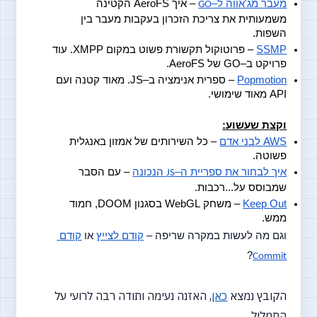
מעבר מג'אווה ל–
 – איך AeroFS הקטינה 
GO
משמעותית את צריכת הזכרון בעקבות מעבר בין 
השפות.
SSMP
 – פרוטוקול תקשורת פשוט במקום XMPP. עוד 
פרויקט ב–GO של AeroFS.
Popmotion
 – ספרית אנימציה ב–JS. מאוד קטנה ועם 
API מאוד שימושי.
וקצת שעשוע:
AWS לבני אדם
 – כל השירותים של אמזון באנגלית 
פשוטה.
איך לבחור את ספריית ה–
 הנכונה
 – עם הסבר 
JS
שמבוסס על...רכבות.
Keep Out
 – משחק WebGL בסגנון DOOM, חמוד 
ממש.
וגם מה לעשות במקרה שריפה –
קודם לצייץ
 או
קודם 
?
Commit
הקובץ נמצא
כאן
, האזנה נעימה ותודה רבה לרועי על
התמלול