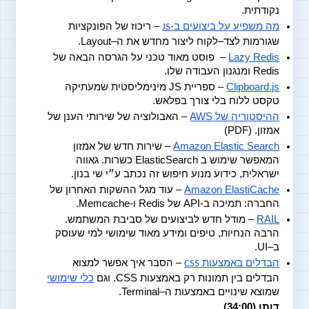
נקודתית.
מה משפיע על ביצועים ב-
 – ריכוז של הפונקציות 
JS
שגורמות לצד–לקוח ליצור מחדש את ה–Layout.
Lazy Redis
 –  פוסט מאוד טכני על הגרסה הבאה של 
Redis ומנגנון העבודה שלו.
Clipboard.js
 – ספריית JS מינימליסטית שמעתיקה 
טקסט ללוח בלי צורך בפלאש.
ההיסטוריה של AWS
 – האבולוציה של שירותי הענן של 
אמזון. (PDF)
Amazon Elastic Search
 – שירות חדש של אמזון 
המאפשר שימוש ב ElasticSearch כשרות. גאווה 
ישראלית, כידוע מנוע חיפוש זה נכתב ע״י שי בנון.
Amazon ElastiCache
 – עוד מגל ההשקות האחרון של 
החברה: תמיכה ב-API של Redis ו-Memcache.
RAIL
 – מודל חדש לביצועים של סביבת המשתמש. 
הרבה הנחיות, טיפים ומידע מאוד שימושי למי שעוסק 
ב–UI.
הבדלים באמצעות 
 – הסבר איך אפשר למצוא 
CSS
הבדלים בין תמונות רק באמצעות CSS. וגם
כלי שימושי
שמוצא שינויים באמצעות ה–Terminal.
דותן (34:00)