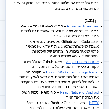
בכוס של רברס עם פלטפורמה? הכנסו לפייסבוק והשאירו 
לנו תגובות מעניינות בקבוצה. 
רן (1:31):
Protected Branches
 – חידוש ב–Github נגד Push –
force, כדי למנוע שגיאות ובעיות. אפשרות גם לחסום 
Push במקרה שה–Build שבור.
Code Leak – אם Github מקשיבים לנו, אז אני 
אשמח לאפשרות שתמנע שיתוף של Fork ממאגר 
פרטי למאגר ציבורי. היו מקרים של סיסמאות 
ומפתחות ל–AWS שדלפו החוצה.
אומנות שורת הפקודה
 – מאגר Github שכולל פירוט 
פקודות, כלי עזר והסברים על שורת הפקודה.
ThoughtWorks Technology Radar
 – 
סקירה חצי 
שנתית של טכנולוגיות חדשות. מה כדאי לאמץ, לנסות 
או להתחיל לבדוק. מספר חידושים מעניינים בסקירה 
האחרונה לגבי שפות תכנות ופלטפורמות.
React Native for Android
 – סוף סוף פייסבוק השיקו 
את הגרסה לאנדרואיד.
HTTY
 – שילוב בין Curl ל–Bash. מדובר ב–Shell 
אינטראקטיבי שמסוגל לשלוח פקודות לשירותי 