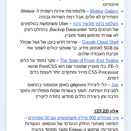
אינטרנט.
Meteor Galaxy
 – פלטפורמת אירוח רשמית ל–Meteor. 
המחירים לא זולים, אבל רמת השירות גבוהה.
הטלפון בתור מכשיר גיבוי
 – Uber משתמשת בטלפונים 
של הנהגים בתור Backup Datacenter. בהחלט רעיון 
לא שגרתי ומימוש מאוד מעניין.
Google Cloud Shell
 – שירות חדש בענן של גוגל שכולל 
גם 5GB לאחסון מידע, כך שאתם יכולים לשמור את 
סביבת העבודה שלכם.
The State of Front–End Tooling
 – סקר נחמד על כלים 
ל–FE. כלי מעניין שמוזכר שם הוא PostCSS שהוא 
CSS Processor מהיר ומתקדם יותר לעומת כלים 
דומים.
Joe
 – כלי ליצירת gitignore באופן אוטומטי בהתאם 
לסביבת הפיתוח. תומך בעשרות שפות פופולריות וחוסך 
הרבה זמן ביצירת כללים מחדש. (תודה ליקיר!)
אלון (23:22):
איך מנהלים 900 מיליון משתמשים עם 50 מפתחים
 – 
הסיפור מאחורי החלק ההנדסי של ווטסאפ. הנקודות 
העיקריות: שימוש ב–Erlang ומוצר ממוקד בבעיה 