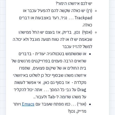
יש לכם איזשהו הימור?
(רן) יש כאלה שקשה להם להפעיל עכבר או
Trackpad . . . נגיד, רעד באצבעות או דברים
כאלה.
(אסף) נכון, בדיוק. אז בעצם יש החל ממישהו
שבאמת יש לו או לה טווח תנועה מוגבל ולא יכול.ה
למשל להזיז עכבר
או שמשתמש בטכנולוגיה יעודית - בדברים
שרואים הרבה פעמים בפרוייקטים מרגשים של
בית החולים או של שיקום פצועים, שתפרו
איזשהו משהו שבסוף יכול כן לשלוט באיזושהי
מקלדת - אז בסוף גם כאן, אי אפשר לעשות
Drag על גבי כל המסך . . . אתה יכול להקליד
על משהו שדומה ל-Tab ולעבור...
(אורי) . . . כמו מפתח שעובד עם
Emacs
ויותר
מדייק, נכון?