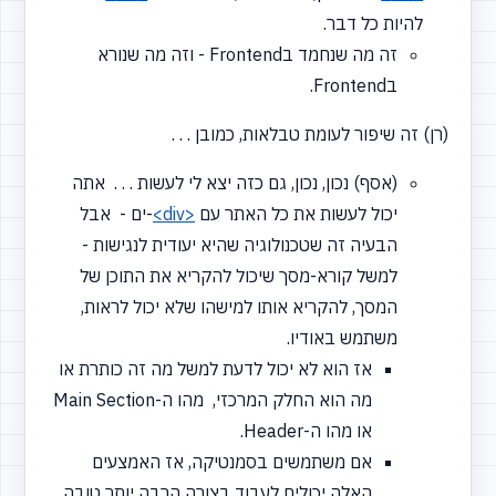
להיות כל דבר.
זה מה שנחמד בFrontend - וזה מה שנורא
בFrontend.
(רן) זה שיפור לעומת טבלאות, כמובן . . .
(אסף) נכון, נכון, גם כזה יצא לי לעשות . . . אתה
יכול לעשות את כל האתר עם
<div>
-ים - אבל
הבעיה זה שטכנולוגיה שהיא יעודית לנגישות -
למשל קורא-מסך שיכול להקריא את התוכן של
המסך, להקריא אותו למישהו שלא יכול לראות,
משתמש באודיו.
אז הוא לא יכול לדעת למשל מה זה כותרת או
מה הוא החלק המרכזי, מהו ה-Main Section
או מהו ה-Header.
אם משתמשים בסמנטיקה, אז האמצעים
האלה יכולים לעבוד בצורה הרבה יותר טובה,