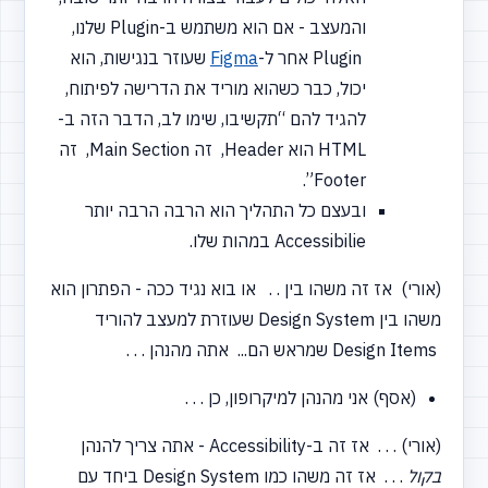
והמעצב - אם הוא משתמש ב-Plugin שלנו,
Plugin אחר ל-
Figma
שעוזר בנגישות, הוא
יכול, כבר כשהוא מוריד את הדרישה לפיתוח,
להגיד להם
“תקשיבו,
שימו לב, הדבר הזה ב-
HTML הוא Header, זה Main Section, זה
Footer”.
ובעצם כל התהליך הוא הרבה הרבה יותר
Accessibilie במהות שלו.
(אורי) אז זה משהו בין . . או בוא נגיד ככה - הפתרון הוא
משהו בין Design System שעוזרת למעצב להוריד
Design Items שמראש הם... אתה מהנהן . . .
(אסף) אני מהנהן למיקרופון, כן . . .
(אורי) . . . אז זה ב-Accessibility - אתה צריך להנהן
בקול
. . . אז זה משהו כמו Design System ביחד עם