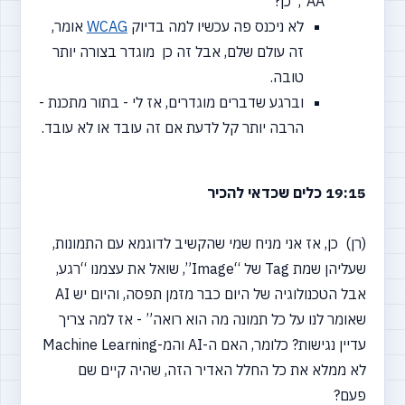
AA", כן?
לא ניכנס פה עכשיו למה בדיוק
WCAG
אומר,
זה עולם שלם, אבל זה כן מוגדר בצורה יותר
טובה.
וברגע שדברים מוגדרים, אז לי - בתור מתכנת -
הרבה יותר קל לדעת אם זה עובד או לא עובד.
19:15 כלים שכדאי להכיר
(רן) כן, אז אני מניח שמי שהקשיב לדוגמא עם התמונות,
שעליהן שמת Tag של
“Image”,
שואל את עצמנו
“רגע,
אבל הטכנולוגיה של היום כבר מזמן תפסה, והיום יש AI
שאומר לנו על כל תמונה מה הוא רואה” - אז למה צריך
עדיין נגישות? כלומר, האם ה-AI והמ-Machine Learning
לא ממלא את כל החלל האדיר הזה, שהיה קיים שם
פעם?