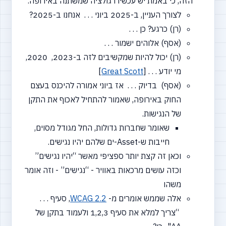
הזה, כי באמת יש עכשיו רגולציה שמשתנה באירופה.
לצורך העניין, ב-2025 ביוני . . . אנחנו ב-2025?
(רן) כרגע? כן . . .
(אסף) אלוהים ישמור . . .
(רן) יכול להיות שמקשיבים לזה ב-2023, 2020,
מי יודע . . .
[
Scott
Great
]
(אסף) בדיוק . . . אז ביוני אמורה להיכנס בעצם
החוק באירופה, שאמור להתחיל לאכוף את התקן
של הנגישות.
שאומר שחברות גדולות, החל מגודל מסוים,
חייבות ש-Asset-ים שלהם יהיו נגישים.
וכאן זה קצת יותר ספציפי מאשר
“יהיו
נגישים”
וכזה עושים מרכאות באוויר -
“נגישים”
- וזה אומר
משהו
אלה שממש אומרים מ-
WCAG 2.2
, סעיף . . .
“צריך
למלא את סעיף 1,2,3 ולעמוד בתקן של