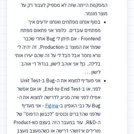
המסקנות הייתה שזה לא מספיק לעבור רק על
מוצר מוגמר.
בסוף אנחנו מפתחים ואנחנו יודעים איך
מפתחים עובדים. כלומר אני פתאום מפתח
Frontend - אם תיתן לי Bug אחרי שכבר
שמתי את המוצר ב-Production, זה יהיה לי
נורא נחמד אבל חבל לי על זה שהם יעירו אותי
בלילה, כן? אני אוהב לישון, בגדול די אוהב
לישון . . .
אני מעדיף למצוא את ה-Bug ב-Unit Test
לפני, או ב-End-to-End Test, או אם אפשר
אפילו לפני שזה מגיע, לדרישה למצוא את ה-
Bug על גבי האפיון ב-
Figma
- אני מעדיף
שלפני שהדברים נכנסים
“לכבשן
הדפוס” של
ה-R&D, עוד במעבר הזה בעצם כש-Product
מורידים איזושהי דרישה או כשהמעצב מעצב