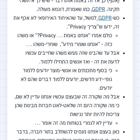
(אסף) כן. אז זה באמת אותו דבר - שיש לך איזושהי
תקינה.
GDPR
, כמו שאמרת, דוגמא מעולה.
כש-
GDPR,
למשל, עד שהאיחוד האירופאי לא אכף את
זה, ידעו ש”צריך Privacy”.
כולם אמרו
“אנחנו
באמת . . . Privacy?” או משהו
כזה -
“אנחנו
שומרי מידע”, שוחרי-משהו . . .
אבל עד שהבינו שזה ממש משהו שחייבים עכשיו
לדעת את זה - ואז אנשים התחילו ללמוד.
כי בסוף מתכנתים או אנשי-מוצר יודעים ללמוד
גופי-ידע חדשים, יודעים ללמוד דברים שהם לא
יודעים.
אבל מה שקורה זה שבעצם עכשיו אנחנו עדיין לא שם,
כי מה שקורה היום זה שלאט-לאט חברות מבינות שהן
צריכות להיות יותר נגישות
עדיין לא לגמרי בטוחות מה זה אומר . . .
כאן בעצם אנחנו מנסים להשתלב בתור חברה, בדבר