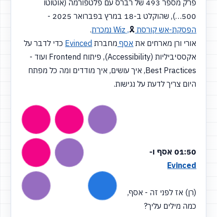
פרק מספר 493 של רברס עם פלטפורמה
(אוטוטו
500…), שהוקלט ב-18 במרץ בפברואר 2025 -
הפסקת-אש קורסת
🎗️
, Wiz נמכרת
.
אורי ורן מארחים את
אסף
מחברת
Evinced
כדי לדבר על
אקססיביליות
(Accessibility),
פיתוח Frontend ועוד -
Best Practices, איך עושים, איך מודדים ומה כל מפתח
היום צריך לדעת על נגישות.
01:50 אסף ו-
Evinced
(רן) אז לפני זה - אסף,
כמה מילים עליך?