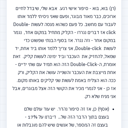
(רן) בוא, בוא - סיפור אישי רגע. אבא שלי, שיבדל לחיים
ארוכים, כבר מאוד מבוגר, ופעם שאני ניסיתי ללמד אותו
לעבוד עם מחשב. כל פעם כשהוא מנסה לעשות Double-
click אז דברים נגררו - הקליק מתחיל במקום אחד, נגמר
במקום אחר - וזה נגרר. אז בסוף הבנתי שפשוט כדי
לעשות Double-click, אני צריך ללמד אותו ביד אחת, יד
שמאל, להחזיק את העכבר וביד ימינה לעשות קליק. זאת
אומרת, ה-Double-Click הזה הוא תמיד עם שתי ידיים -
אחת מייצבת את העכבר והשנייה עושה את הקליק, ורק
ככה הוא הצליח באמת לעשות שני קליקים באותו מקום.
אז כן - אני לגמרי מכיר את הקושי הזה אצל מבוגרים, אבל
אני מניח שלא רק.
(אסף) כן, אז זה סיפור נהדר. יש עוד עולם שלם
בעצם בתוך הדבר הזה של... דיברנו על 17% -
בעצם זה המספר, של אנשים שיש להם מוגבלות או