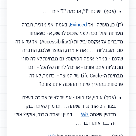
(אסף) יש גם
“I”,
או כמה
“I”-יים
. . .
(רן) כן, מעולה. אז
Evinced
, באמת, אני מזכיר, חברה
מעניינת ואולי ככה לפני שנכנס לנושא, אז כשאנחנו
מדברים על אקססיביליות
(בAccessibility),
אז על איזה
סוגי מוגבליות . . . זאת אומרת, המוצר שלכם, החברה
שלכם - במה? איפה הפוקוס? גם מבחינת לאיזה סוגי
מוגבליות אתם פונים - או יכול להיות שלהכל - וגם
מבחינת ה-Life Cycle של המוצר - כלומר, לאיזה
פרסונות בתהליך פיתוח התוכנה אתם פונים?
(אסף) אוקיי, אז בואו - אפשר לצייר את זה בעצם
בצורה כזאת: נגיד שאתה . . . תדמיין שאתה בנק.
תדמיין שאתה
Wiz
. . . דמיין שאתה הבנק, אוקיי? אולי
זה כבר אותו דבר . . .