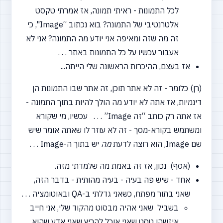
לכל התמונות - ראיתי תמונה, אז אמרתי טקסט
אלטרנטיבי של התמונה? בוא נכתוב
“Image",
כי
זה מה שזה ומאיפה אני יודע מה התמונה? אני לא
אעבור עכשיו על כל התמונות באתר . . .
אז בעצם, ההיכרות הראשונה שלי הייתה...
(רן) כלומר - זה לא אתר תוכן, זה אתר שבו התמונות הן
דינמיות, אז אתה לא יודע מה הולך להיות בתוך התמונה -
אז אתה רק כותב
“זה
Image” . . . עכשיו, מי שקורא
ומשתמש בקורא-מסך - זה לא עוזר לו שאתה אומר שיש
שם Image, הוא רוצה לדעת
מה
יש בתוך ה-Image . . .
(אסף) נכון, אז זה באמת מה שלמדתי מזה.
אחד - שיש פה בעיה - בעיה מהותית - בדבר הזה,
שאני בתור מפתח, כשאני גדלתי ב-QA ובאוטומציה . . .
בשביל שאני אהיה מבסוט מהקוד שלי, אני חייב
איזשהו טסט שאני אוכל להריץ שאני אדע שהוא