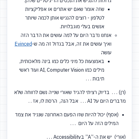
גדולות להנגיש את הנכסים הדיגיטליים שלהן.
שזה אומר שאם יש אתרים או אפליקציות
לטלפון - רוצים להנגיש אותן לכמה שיותר
אנשים בעלי מוגבלויות.
אנחנו נדבר היום על למה עושים את הדבר הזה
ואיך עושים את זה, אבל בגדול זה מה ש-
Evinced
עושה
באמצעות כל מיני כלים כמו בינה מלאכותית,
מילים כמו AI, Computer Vision ועוד ראשי
תיבות . . .
(רן) . . . בדיוק רציתי להגיד שאורי שנייה נשם לרווחה שלא
מדברים היום על AI . . . אבל הנה, הרסת לו, אז . .
(אסף) יכול להיות שזו הפעם האחרונה שנגיד את צמד
המילים הזה על היום . . .
(אורי) יש את ה-”A” בAccessibility . . .