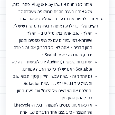
אנחנו לא נותנים איזשהו Plug & Play, פתרון כזה,
אלא אנחנו בעצם נותנים טכנולוגיה שעוזרת לך.
אחד - למפות את הבעיות באפליקציה או באתר
הקיים שלך, כדי לדעת איפה הבעיות הנגישות שיש לי.
יש לך - שוב, אתה בנק, מזל טוב - יש לך
עשרות-אלפי עמודים עם כל מיני טפסים והמון
המון דברים - אתה לא יכול לבדוק את זה בצורה
ידנית, פשוט זה לא Scalable-י.
יש חברות שעושות Auditing ידני לנגישות - זה לא
Scalable-י אם יש לך כל כך הרבה עמודים.
גם יותר מזה - עשית עכשיו תיקון קטן? תבוא שוב
ותעשה עוד Audit ידני . . . עשית Refactor,
החלפת את הצבעים של הלוגו? עוד פעם. המון
כסף, המון המון זמן.
אז כאן אנחנו נכנסים לתמונה, ובכל ה-Lifecycle
של המוצר - כי בעצם אחד הדברים ש... אחת