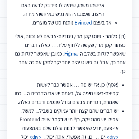
איזשהו משהו, שיהיה לו פידבק לדעת האם
הייצוב שעצבתי הוא נגיש באיזושהי מידה.
אז בעצם
Evinced
נותנת סט של מוצרים.
(רן) כלומר - פונט קטן מדי, ניגודיות-צבעים לא נכונה, אולי
כפתור קטן מדי, שקשה ללחוץ עליו . . . כאלה דברים
שאפשר לגלות בשלב ה-
Figma
. כמובן שאפשר לגלות גם
אחר כך, אבל זה פשוט יהיה יותר יקר לתקן את זה אחר
כך.
(אסף) כן, אז יש פה . . . אפשר כבר לעשות
קפיצת-ראש טיפה על, באמת יש את הדברים ה... כמו
שאמרת, ניגודיות צבעים וגודל פונטים ודברים כאלה.
יש דברים שהם קצת יותר עמוקים בשביל... למשל,
אפילו יש סמנטיקה, כן? מי שבקהל עשה Frontend
אי-פעם, יודע שאפשר לבנות עולם שלם באמצעות
<div>
-ים . . כן, זה אפשרי, אתה יכול...
<div>
יכול