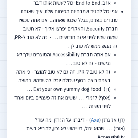
אגב, End to End יכול לעשות אותו דבר.
אני יכול להגיד שמבחינת הפיתוח שלנו, איך שאנחנו
עובדים בפנים, בגלל שכמו שאתה... אם אתה עכשיו
חברת Security, והאקרים יפרצו אליך - לא חשוב
שמות שהיו לפני איזה חודשיים . . . - זה לא טוב ל-PR,
זה ממש ממש לא טוב לך.
אם אתה חברת Accessibility והמוצרים שלך לא
נגישים - זה לא טוב . . .
זה לא טוב ל-PR, זה גם לא טוב למוצר - כי אתה
באמת רוצה בסוף שכולם יוכלו להשתמש במוצר.
(רן) Eat your own yummy dog food . . .
(אסף) לגמרי . . . עושים את זה פעמיים ביום ואחד
לפני השינה . . .
(רן) אז גרזן
(
Axe
)
- דיברנו על הגרזן, מה עוד?
(אורי) . . . שהוא יכול, בשימוש לא נכון, להביא בעית
Accessibility . . .