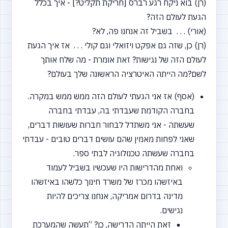
(רן) בוא ניקח רגע רברס
[חריקת
תקליט?] - איך בכלל
הגעת לעולם הזה?
(אורי) . . . בשביל זה אנחנו פה, לא?
(רן) כן, שזה גם אפקט ויזואלי וגם קולי . . . אז איך הגעת
לעולם הזה של נגישות? זאת אומרת - מה שלח אותך
לשם?מה הייתה האיטרציה הראשונה שלך בעולם?
(אסף) אז אני הגעתי לעולם הזה ממש ממש במקרה.
בחברה הקודמת שעבדתי בה, עבדתי בחברה
שעשתה - אני משתדל לבחור חברות שעושות דברים,
שאני לפחות מאמין שהם עושים דברים טובים - עבדתי
בחברה שעשתה טכנולוגיה לבתי ספר.
ואחת מהדרישות היו שעכשיו בשביל לעמוד
באיזשהו מכרז של משרד חינוך כלשהו באיזשהו
מדינה בדרום אמריקה, אנחנו צריכים להיות
נגישים.
זאת הייתה הדרישה, כן?
“תעשה
שהמערכת