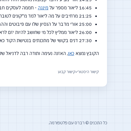
16:45 ליאור מספר על
מינגה
- חממה לעסקים חבר
21:25 מרחיבים על מה ליאור למד מ״קונים לטובה״, וכמה טיפים ליזמים שבאים מעולם הפיתוח
25:00 אורי מדבר על הנסיון שלו עם פיבוטים וההתלבטויות הנלוות להחלטה
26:00 ליאור ממליץ לכל מי שחושב להיות יזם לראות את
27:30 דנים בקושי של מתכנתים בנטישת הקוד כאשר עושים פיבוט או סוגרים סטארטאפ
הקובץ נמצא
כאן
, האזנה נעימה ותודה רבה לדניאל של
קישור היסטורי
•
קישור קבוע
כל התכנים © רברס עם פלטפורמה.