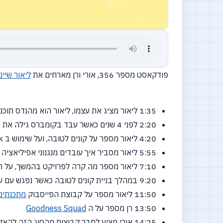
פודקאסט מספר 356, אורי ורן מארחים את
ליאור שיינ
1:35 ליאור מציג את עצמו, ליאור הוא מהנדס תוכנה ב 15 שנים האחרונות ובנוסף יזם כמה פרוייקטים מעניינים
2:20 לפני 4 שנים כאשר עבד בקומברס גילה את עולם האפיליאציה ורצה גם לעשות טוב לעולם והתחיל להקים את קונים לטובה
4:20 ליאור מספר על קונים לטובה, ועל שימוש ב cash back לטובת תרומה לעמותות
5:55 ליאור מסביר איך עובדים מנגנוני אפיליאציה
7:10 ליאור מספר מה קרה לפרויקט בהמשך, על האתגרים שנתקל בהם ומה למד מהם
9:20 במהלך בניית קונים לטובה כאשר נפגש עם עמותות גילה צורך של העמותות בעזרה ממתכנתים ופתרונות טכנולוגיים
11:50 ליאור מספר על קבוצת הפייסבוק
מתכנתים
13:50 רן מספר על ה
Goodness Squad
14:25 אורי מציע לחבר קבוצות מהסוג הזה להאקתונים פנימיים של חברות