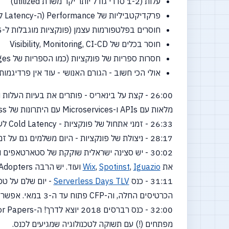
עלות
(1-2
סדרי גודל יותר יקר משרת utilized)
פרקדיקטביליות של Performance
(ה-Latency
לא
חוסרים בפלטפורמות עצמן
(פונקציות
מוגבלות ל-5 דקות)
חוסר בכלים של Visibility, Monitoring, CI-CD
חסרות ספריות של פונקציות
(כמו
הספריות של Docker images)
אולי הכי חשוב - הגורם האנושי - עוד אין פרדיגמו
מלאות עם APIs ו-Microservices עם היתרונות של Serverless.
26:33 - זמני אתחול של פונקציות - Cold Latency לעומת Warm latency.
28:17 - ניצולת של פונקציות - היום משלמים גם על זמן שהפונקציה מחכה לתשובה בצורה סינכרונית ואין ריבוב שהיינו עושים אם היינו כותבים את הקונטיינר של הפונקציות בעצמנו.
30:02 - יש סצינה ישראלית שוקקת של סטארטאפים ופתחים בתחום -
את
Iguazio
,
Spotinst
,
Wix
ועוד. יש הרבה Early Adopters שמשתמשים בטכנולוגיה ובאים למיטאפים.
31:11 - כנס
Serverless Days TLV
- יום שלם על טכנולוגיה וא
הכרטיסים החלה, וה-CFP פתוח עד ה-3 במאי. אפשר לפנות למארגנים ב-
מפתחים
(!)
עם תשוקה לטכנולוגיה שמגיעים לכנס.