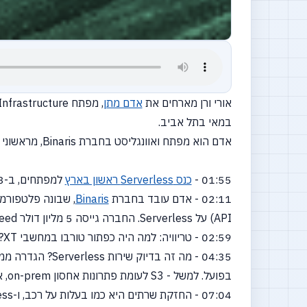
אורי ורן מארחים את
אדם מתן
, מפתח Infrastructure ו-Backend, על Serverless, פונקציות בענן, ועל כנס הסרברלס הישראלי הראשון -
במאי בתל אביב.
אדם הוא מפתח ואוונגליסט בחברת Binaris, מראשוני המאזינים לרברסים ומתנדב בכנסי רברסים בשנים האחרונות.
01:55 -
כנס Serverless ראשון בארץ
למפתחים, ב-23 במאי. אפשר כבר לקנות כרטיסים, וה-CFP פתוח עד ה 3 במאי.
02:11 - אדם עובד בחברת
Binaris
, שבונה פלטפורמת Function as a Service שמאפשרת להריץ עומסי פרודקש
API) על Serverless. החברה גייסה 5 מליון דולר Seed ו
02:59 - טריוויה: למה היה כפתור טורבו במחשבי XT?
04:35 - מה זה ב
בפועל. למשל - S3 לעומת פתרונות אחסון on-prem, או לשלם על זמן שרת בזמן שהוא idle.
07:04 - החזקת שרתים היא כמו בעלות על רכב, ו-Serverless היא כמו נסיעה לאובר. יש גם ליסינג ורכב שכור באמצע.