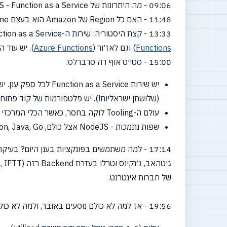
09:06 - מה היתרונות של FaaS - Function as a Service? אין Ops, מקצרים מאוד זמן ל-Production, ומחיר. אבל ה-Ops לא באמת נעלם, רק מחליף את ארגז הכלים שלו.
11:48 - האם כל Region של Amazon הוא בעצם Mainframe ענק?
13:33 - קצת היסטוריה: שירות ה-Function as a Service המודרני הראשון הוא
Functions
) וגם לאז׳ור
(
Functions
Azure
). יש עוד 
15:00 - סטייט אוף דה סרברלס:
יש שירות Function as a Service לכל ספק ענן. יש שירותי FaaS גם לחברות קטנות יותר, עם התמחויות יחודיות - כמו Wix עם
(שלושתן
ישראליות!). יש פלטפורמות של קוד פתוח שאפשר
עולם ה-Tooling לוקה בחסר, כאשר הכלי המרכזי להעלאת פונקציות לענן הוא ה-
שפות נתמכות - NodeJS אצל כולם, Python, Java, Go ואצל מיקרוסופט כמובן הסטאק של C#.
17:14 - למה משתמשים בפונקציות בענן היום? בעיקר לאוטומציה
גיטהאב, ג׳נקינס וטרלו בעזרת Backend רזה
(Glue
של חברות אינטרנט.
19:56 - אז למה לא כולם נוסעים באובר, ולמה לא כולם משתמשים ב-Serverless Functions ל-APIs ו-Microservices למרות היתרונות?