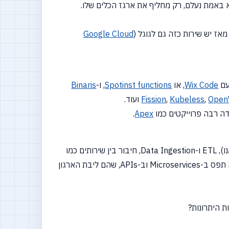
Google
Cloud
(
Wix Code
, או
Spotinst functions
, ו-
Binaris
Open
,
Kubeless
,
Fission
ועוד.
ה רבה פרוייקטים כמו
Apex
.
את ספריית הסקריפטים שניהלה את ה-ops בזמנו), ETL ו-Data Ingestion, חיבור בין שירותים כמו
Code, IFTT) ופרוטוטייפינג של APIs בלי ההתעסקות בתשתית. עדיין לא תפס ב-Microservices וב-APIs, שהם ליבת הארגון