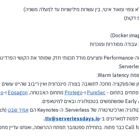
 צפוי ומאוד איטי, בין עשרות מילישניות עד למעלה משניה)
ת עבודה מסודרות ומוכרות
26:00 - קצת על בינאריס - פותרים את בעיות העלות וה-Performance ומציעים מודל תכנ
PureSec
ו-
Protego
מתחום האבטחה,
Epsagon
ו-
go
רכיטרטורה של Serverless. ה-Keynotes הם
אמיר שבט
(Slack,
Twitch)
.
tlv@serverlessdays.io