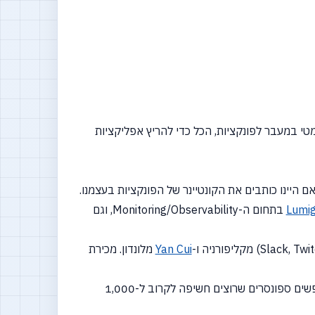
ותי חזק שפותר את הקושי הפרדיגמטי במעבר לפונקציות, הכל כדי להריץ אפליקציות
Lumi
בתחום ה-Monitoring/Observability, וגם
 מקליפורניה ו-
Yan Cui
מלונדון. מכירת
32:00 - כנס רברסים 2018 יוצא לדרך! ה-Call for Papers כבר פתוח. בתחילת ספטמבר תפתח ההרשמה, ואנחנו עדיין מחפשים ספונסרים שרוצים חשיפה לקרוב ל-1,000