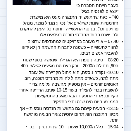
בעבר הייתה הסברה כי 
"יוצאים לפנסיה בגיל 
40" – כעת שהתעשייה התבגרה מעט היא מייצרת 
הזדמנויות שונות לגילאים אלו (כגון: מנהל מוצר, מנהל 
פרויקט וכו'). בנוסף התעשייה דוחפת כל הזמן להתקדם 
ולכן ישנם פחות מהנדסי תוכנה בגילאים אלו.
07:40 – אורי מעורב בפרויקטים למהנדסים שרוצים 
לחזור לתעשייה – כשפנה לחברות ההשמה הן לא ידעו 
להעביר אנשים רבים.
08:20 – סיבה נוספת היא הגדילה שנעשה בסוף שנות 
ה90, תחילת ה2000 – ורק כעת הם מגיעים לגילאי ה40.
10:10- נקודה נוספת, היא ניהול הקריירה של עובד 
מתחילתה, כשאדם מתחיל להיות מהנדס תוכנה, רוב 
האנשים זורמים – אין מספיק מחשבה על מה צריך 
להשביח בכדי להצליח בעוד 10-15 שנים. הרדיפה אחרי 
הקידום, אחרי התפקיד הבא פוגע בהתמקצעות – 
הממוצע היום הינו שנה וחצי בתפקיד.
13:15- הבעיה קיימת גם בתעשיות הנדסה נוספות – אך 
מכיוון התוכנה הוא תחום יחסית צעיר הבעיה מורגשת 
יותר.
15:04 – כלל ה10,000 שעות – 10 שנות נסיון – בכדי 