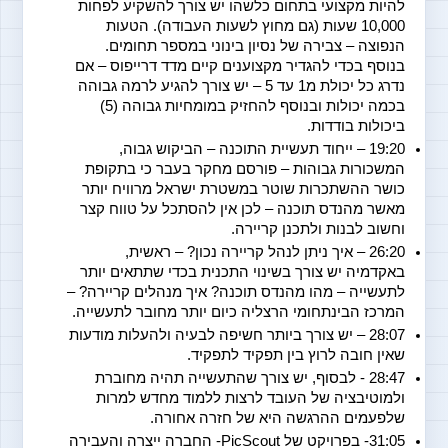
להיות מקצועי בתחום כלשהו יש צורך להשקיע לפחות 
10,000 שעות (גם מחוץ לשעות העבודה). הטעות 
הנפוצה – צבירה של נסיון בינוני במספר תחומים. 
בנוסף בכדי להגדיר מקצוענים קיים מדד דרייפוס – אם 
נדרג כל יכולת מ1 עד 5 – יש צורך להגיע לרמה גבוהה 
בכמה יכולות ובנוסף להחזיק במומחיות גבוהה (5) 
ביכולות בודדות.
19:20 – ייחוד תעשיית התוכנה – הביקוש גבוה, 
המשכורות גבוהות – פורסם מחקר בעבר כי בתקופת 
כושר ההשתכרות שוטר במשטרת ישראל מרוויח יותר 
מאשר מהנדס תוכנה – לכן אין להסתכל על טווח קצר 
וחשוב לבנות ולתכנן קריירה.
26:20 – איך ניתן לנהל קריירה נכון? – ראשית, 
באקדמיה יש צורך בשינוי התכנית בכדי שתתאים יותר 
לתעשייה – מהו מהנדס תוכנה? איך מנהלים קריירה? – 
המרכז הבינתחומי הרצליה כיום יותר מחובר לתעשייה.
28:07 – יש צורך ביותר חשיפה לבעיה ולהעלות מודעות 
שאין חובה לרוץ בין תפקיד לתפקיד.
28:47 - לבסוף, יש צורך שהתעשייה תהיה מחוברת 
ולמוטיבציה של העובד לרצות ללמוד מחדש למרות 
שלפעמים ההרגשה היא של חזרה אחורה.
31:05- בפרויקט של PicScout- החברה ייצרה והעבירה 