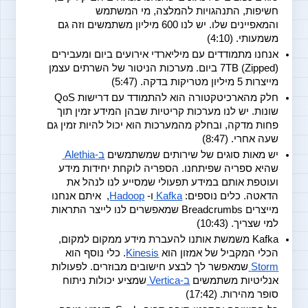
חשיפות, התנהגויות להמלצה, מי המשתמש 
והמאפיינים שלו. יש לנו 600 מיליון משתמשים וזה גם 
משמעותי. (4:10)
אנחנו מתמודדים עם מיליארדי אירועים ביום ומעבירים 
(7TB (Zipped ביום. מערכות הניטור של השרתים עצמן 
מייצרות 5 מיליון מטריקות בדקה. (5:47)
חלק מהארכיטקטורה הוא להתמודד עם דרישות QoS 
שונות. יש לנו מערכות קריטיות שבהן המידע זמין תוך 
פחות מדקה, ובחלק מהמערכות הוא יכול להיות זמין גם 
שעה אחרי. (8:47)
יש מאות סוגים של שירותים שמשתמשים 
ב-Alethia 
שהיא ספריה שפיתחנו. הספריה לוקחת יחידות מידע 
ועוטפת אותם במידע תפעולי שמסייע לנו לנהל את 
הדאטה. כלים נוספים: 
Kafka 
ו- 
Hadoop
,  איתם אנחנו 
מייצרים Breadcrumbs שמאפשרים לנו לייצר התראות 
למי שצריך. (10:43)
Kafka משמשת אותנו להעברת מידע ממקום למקום, 
הכלי המקביל של אמזון הוא 
Kinesis
. כלי נוסף הוא 
Storm 
שמאפשר לך לבצע חישובים מבוזרים. לפעולות 
אנליטיות משתמשים 
ב-Vertica 
שמציע יכולות ניתוח 
סופר מהירות. (17:42)