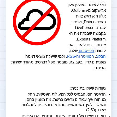
נמצא איתנו באולפן אלון 
אלישקוב מ-Outbrain. 
אלון הוא ראש צוות 
תשתיות Data, ולפני כן 
עבד ב-LivePerson 
בקבוצה שבנתה את ה-
Experts Platform. 
אנחנו רוצים להזכיר את 
קבוצת 
הפייסבוק 
שלנו, 
הבלוג
, 
הטוויטר 
וה-RSS
. ולמי שיעלה נושאי דאטה 
מעניינים לדיון בקבוצה, מובטח ספל רברסים מהודר ישירות 
הביתה. 
נקודות שעלו בתוכנית:
הדאטה הוא הבסיס לכל הפעילות העסקית. החל 
מניתוח איך עמודים נראים ברשת, מה מעניין בהם, 
וממשיך לאיך משתמשים מתנהגים ומגיבים להמלצות 
שלנו. (2:50)
סוגים נפוצים של נתונים שאנחנו מנתחים הם קליקים, 