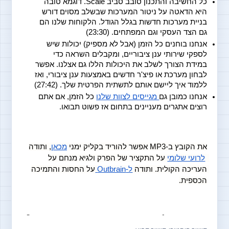
כל החשיבה והתכנון סובב סביב Scale. דוגמא טובה 
היא הדאטה על ניטור המערכות שבשלב מסוים דורש 
בניית מערכות חדשות בגלל הגודל. הלקוחות שלנו הם 
גם הצד העסקי וגם המפתחים. (23:30)
אנחנו בוחנים כל הזמן (אבל לא מספיק) יכולות שיש 
לספקי שירותי ענן ציבוריים, ומקבלים השראה כדי 
במידת הצורך לשלב את היכולות הללו גם אצלנו. אפשר 
לבחון מערכת או פיצ'ר חדשים באמצעות ענן ציבורי, ואז 
ללמוד איך ליישם אותם לתשתית הפרטית שלך. (27:42)
אנחנו כמובן גם
 מגייסים לצוות שלנו
 כל הזמן, אם אתם 
רוצים אתגרים מעניינים בתחום אז פשוט תבואו. 
את הקובץ ב-MP3 אפשר להוריד בקליק ימני 
מכאן
, ותודה
לרועי שלומי
 על התקציר של הפרק ולגיא מנחם על 
העריכה הקולית. ותודה
ל-Outbrain
על החסות והתמיכה 
הכספית.