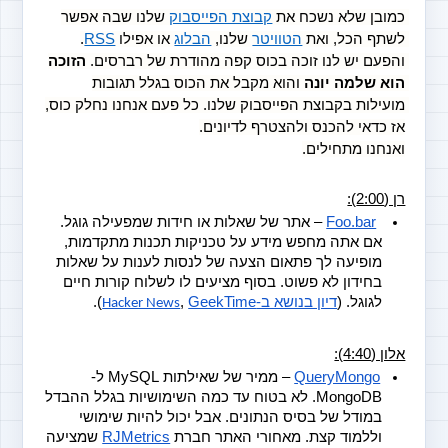
כמובן שלא נשכח את
קבוצת הפייסבוק
 שלנו שבה אפשר 
לשתף הכל, ואת
הטוויטר
 שלנו,
הבלוג
 או אפילו
RSS
. 
והפעם יש לנו זוכה בכוס קפה מהודרת של רברסים. 
הזוכה 
הוא שלמה יונה
 והוא מקבל את הכוס בגלל תגובות 
מועילות בקבוצת הפייסבוק שלנו. כל פעם אנחנו נחלק כוס, 
אז כדאי להכנס ולהצטרף לדיונים.
ואנחנו מתחילים.
רן (2:00):
Foo.bar
 – אתר של שאלות או חידות שמפעילה גוגל. 
אם אתה מחפש מידע על טכניקות תכנות מתקדמות, 
מופיעה לך פתאום הצעה של לנסות לענות על שאלות 
בחידון לא פשוט. בסוף מציעים לו לשלוח קורות חיים 
לגוגל. (
דיון בנושא ב-
GeekTime
,
).  
Hacker News
אלון (4:40):
QueryMongo
 – ממיר של שאילתות MySQL ל-
MongoDB. לא בטוח עד כמה השימושיות בגלל ההבדל 
במודל של בסיס הנתונים. אבל יכול להיות שימושי 
וללמוד קצת. מאחורי האתר חברת
RJMetrics
 שמציעה 