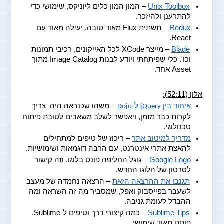
Unix Toolbox
 – המון המון כלים ליוניקס, שימושי כדי 
להתרענן ולהיזכר.
Redux
 – תשתית Flux מאוד טובה. יעילה מאוד עם 
React.
Blade
 – מייצר XCode לכל האייקונים, רכיבי תמונות 
וכו'. כלי שפיתחתי ויודע לבנות Image Catalog מתוך 
Asset אחד.
אלון (52:11):
איחוד בין 
 ל-
 – משהו שכנראה היה  צריך 
Dojo
jQuery
לקרות כבר מזמן, ויאפשר לשלב משאבים לטובת פיתוח 
טכנולוגי.  
מדריך למיטוב אתר
 – ריכוז של טיפים למתחילים 
להאצת אתרי אינטרנט, עם הרבה דוגמאות ושימושיות.
Google Logo
 – גוגל החליפה פונט בלוגו, וזה קישור 
לסרטון של הלוגו החדש.
תגנבו את ההרצאה הזאת
 – הרצאה נחמדה של מעצב 
לשעבר בפייסבוק ואפל, שמסביר מה זה השראה ומה 
ההבדל לעומת גניבה.
Sublime Tips
 – כמה קיצורי דרך וטיפים ל-Sublime. 
פוסט מאוד שימושי.