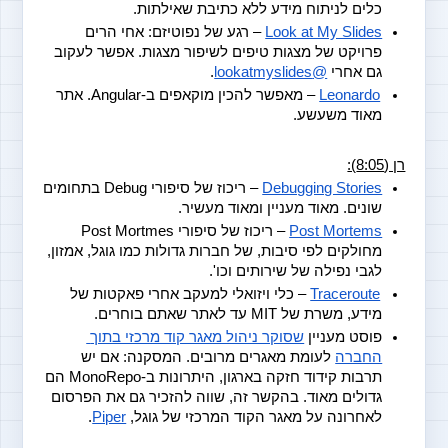
כלים לניתוח מידע ללא כתיבת שאילתות.
Look at My Slides
 – רגע של נפוטיזם: אחי הרים 
פרויקט של מצגות טיפים לשיפור מצגות. אפשר לעקוב 
גם אחרי
@lookatmyslides
.
Leonardo
 – מאפשר להכין מוקאפים ב-Angular. אתר 
מאוד משעשע.
רן (8:05):
Debugging Stories
 – ריכוז של סיפורי Debug בתחומים 
שונים. מאוד מעניין ומאוד מעשיר.
Post Mortems
 – ריכוז של סיפורי Post Mortmes 
מחולקים לפי סיבות, של חברות גדולות כמו גוגל, אמזון, 
לגבי נפילה של שירותים וכו'.
Traceroute
 – כלי ויזואלי למעקב אחרי פאקטות של 
מידע, משרת של MIT עד לאתר שאתם בוחרים.
פוסט מעניין
שסוקר ניהול מאגר קוד מרכזי בתוך 
החברה
 לעומת מאגרים מרובים. המסקנה: אם יש 
תרבות קידוד חזקה בארגון, היתרונות ב-MonoRepo הם 
גדולים מאוד. בהקשר זה, שווה להזכיר גם את הפרסום 
לאחרונה על מאגר הקוד המרכזי של גוגל,
Piper
.