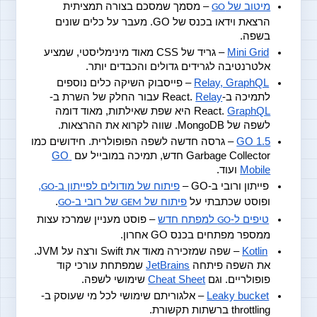
מיטוב של 
 – מסמך שמסכם בצורה תמציתית 
GO
הרצאת וידאו בכנס של GO. מעבר על כלים שונים 
בשפה.
Mini Grid
 – גריד של CSS מאוד מינימליסטי, שמציע 
אלטרנטיבה לגרידים גדולים והכבדים יותר.
Relay, GraphQL
 – פייסבוק השיקה כלים נוספים 
לתמיכה ב-React.
Relay
 עבור החלק של השרת ב-
GraphQL
React.
 היא שפת שאילתות, מאוד דומה 
לשפה של MongoDB. שווה לקרוא את ההרצאות.
GO 1.5
 – גרסה חדשה לשפה הפופולרית. חידושים כמו 
Garbage Collector חדש, תמיכה במובייל עם
GO 
Mobile
 ועוד.
פייתון ורובי ב-GO –
פיתוח של מודולים לפייתון ב-
,
GO
ופוסט שכתבתי על
פיתוח של 
 של רובי ב-
.
GO
GEM
טיפים ל-
 למפתח חדש
 – פוסט מעניין שמרכז עצות 
GO
ממספר מפתחים בכנס GO אחרון.
Kotlin
 – שפה שמזכירה מאוד את Swift ורצה על JVM. 
את השפה פיתחה
JetBrains
 שמפתחת עורכי קוד 
פופולריים. וגם
Cheat Sheet
 שימושי לשפה.
Leaky bucket
 – אלגוריתם שימושי לכל מי שעוסק ב-
throttling ברשתות תקשורת.