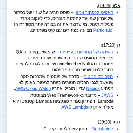
אלון (14:25):
האקינג לכפתור אמזון
 – פוסט חביב על שינוי של כפתור 
של אמזון שמיועד להזמנת מוצרים, כדי לעקוב אחרי 
פעילות תינוק. מי שרוצה את זה בצורה יותר מסודרת אז
Particle.io
 מציעה כפתורים עם קיט מפתחים.
רן (17:20):
רשימה של מחרוזות בעייתיות
 – שימושי במיוחד ל-QA. 
מחרוזות מסוגים שונים, כמו שפות שונות, מילים 
מיוחדות כמו Null או undefined שיכולות לגרום לבעיות 
בתור קלט בשפות תכנות מסוימות.
סקר כלי הניטור
 – סדרה של פוסטים שמרכזת סקר 
שנעשה לגבי הכלים הטובים ביותר לניטור. באופן לא 
מפתיע
Nagios
 עדיין מוביל ואחריו
AWS Cloud Watch
.
JAWS
 – מדובר ב-Web Framework מבוססת 
Lambda. הפתרון מגדיר פונקציות Lambda קטנות, והוא 
מעלה אותן ל-
AWS Lambda
.
דותן (29:20):
Substance
 – המון עצות לקוד נקי ב-C.