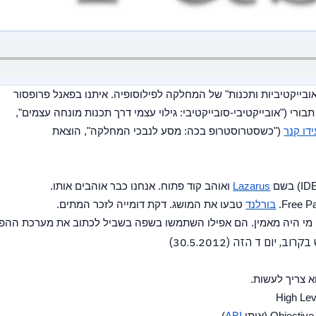
אני מתכבד לפתוח בזאת את הכנס השמיני בנושא "אובייקטיביות ותכנות" של המחלקה לפילוסופיה. איתנו בפאנל פרופסור 
אורי להב ("האובייקט ואני", הוצאת מידן), דוקטור רן תבורי ("אובייקטיבי-סובייקטיבי: גילוי עצמי דרך תכנות מונחה עצמים", 
ידו קנר
 ("כשסטרוסטרופ בכה: מסע לנבכי המחלקה", הוצאת 
Lazarus
 ואוהב קוד פתוח. אנחנו כבר אוהבים אותו.
בורלנד
 טבעו את המושג. דקת דומייה לזכר המתים.
רוב, יום ד הזה (30.5.2012)
 צריך לעשות.
)
ABI