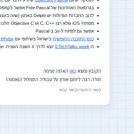
בגרסאות האחרונות של Free Pascal אפשר לקמפל את הקוד כך שירוץ על ה-JVM (כמה בדיחות של אורי ורן באות פה).
לרוב החברות הגדולות יש Delphi בארגון (שזה בעצם אומר שיש להם Pascal בארגון)
מפתחי iOS שלא רצו ++C, C או Objective C הלכו ל-Pascal
אפשר גם לפתח ל-ווב ב-Pascal
כנס התוכנה החופשית
 בישראל בשיתוף עם 
עמותת 
ה-
ILTechTalks week
 יוצא לדרך זו השנה השניה. Outbrain מארחת.
הקובץ נמצא
כאן
האזנה נעימה
תודה רבה ליותם אורון על עבודה התמלול הנאמנה!
קישור היסטורי
•
קישור קבוע