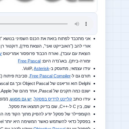
הוצאת עם עובד), ואורח הכבוד פרופסור אמריטוס 
ע
זמורה-ביתן). באג'נדה היום: 
Free Pascal
עידו עצמאי, מתעסק ב-VoIP, 
Asterisk
.
תורם גם ל-
Free Pascal Compiler
, סביבת פיתוח (IDE) בשם 
Delphi הוא ווריאנט של Object Pascal וכך גם Free Pascal. 
ישנם כמה תקנים של Pascal, אחד מהם של Apple. מי היה מאמין. הם אפילו השתמשו בשפה בשביל לכתוב את מערכת ההפעלה שלהם באותה תקופה.
, ממש בק
עידו כותב 
קליינט לרדיס בפסקל
. 
יש גם מפגש
שם, בין C ל-++C, שם בדיוק תמצאו את פסקל.
הקומפיילר של פסקל יודע להסיק מתוך הקוד מה הוא
בפסקל כדאי להשתמש כאשר המשימה היא יותר High Level
לפסקל יש גם 
Objective Pascal
 שיודע לדבר עם Objective C (אותו 