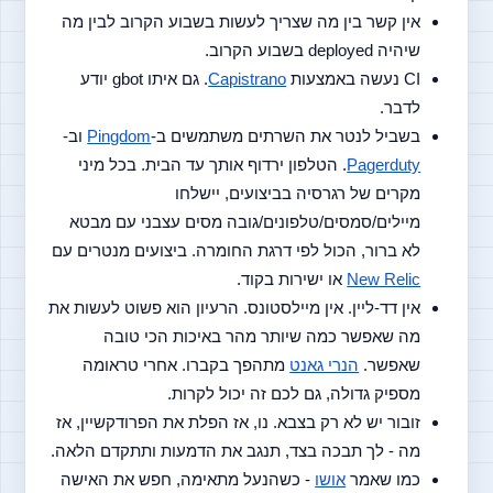
אין קשר בין מה שצריך לעשות בשבוע הקרוב לבין מה 
שיהיה deployed בשבוע הקרוב.
CI נעשה באמצעות 
Capistrano
. גם איתו gbot יודע 
לדבר. 
בשביל לנטר את השרתים משתמשים ב-
Pingdom
 וב-
Pagerduty
. הטלפון ירדוף אותך עד הבית. בכל מיני 
מקרים של רגרסיה בביצועים, יישלחו 
מיילים/סמסים/טלפונים/גובה מסים עצבני עם מבטא 
לא ברור, הכול לפי דרגת החומרה. ביצועים מנטרים עם 
New Relic
 או ישירות בקוד.
אין דד-ליין. אין מיילסטונס. הרעיון הוא פשוט לעשות את 
מה שאפשר כמה שיותר מהר באיכות הכי טובה 
שאפשר. 
הנרי גאנט
 מתהפך בקברו. אחרי טראומה 
מספיק גדולה, גם לכם זה יכול לקרות.
זובור יש לא רק בצבא. נו, אז הפלת את הפרודקשיין, אז 
מה - לך תבכה בצד, תנגב את הדמעות ותתקדם הלאה.
כמו שאמר 
אושו
 - כשהנעל מתאימה, חפש את האישה 