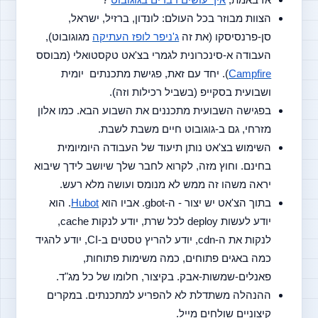
הצוות מבוזר בכל העולם: לונדון, ברזיל, ישראל, 
סן-פרנסיסקו (את זה 
ג'ניפר לופז העתיקה
 מגוגובוט), 
העבודה א-סינכרונית לגמרי בצ'אט טקסטואלי (מבוסס 
Campfire
). יחד עם זאת, פגישת מתכנתים  יומית 
ושבועית בסקייפ (בשביל רכילות וזה).
בפגישה השבועית מתכננים את השבוע הבא. כמו אלון 
מזרחי, גם ב-גוגובוט חיים משבת לשבת.
השימוש בצ'אט נותן תיעוד של העבודה היומיומית 
בחינם. וחוץ מזה, לקרוא לחבר שלך שיושב לידך שיבוא 
יראה משהו זה ממש לא מנומס ועושה מלא רעש.
בתוך הצ'אט יש יצור - ה-gbot. אביו הוא 
Hubot
. הוא 
יודע לעשות deploy לכל שרת, יודע לנקות cache, 
לנקות את ה-cdn, יודע להריץ טסטים ב-CI, יודע להגיד 
כמה באגים פתוחים, כמה משימות פתוחות, 
פאנלים-שמשות-אבק. בקיצור, חלומו של כל מג"ד.
ההנהלה משתדלת לא להפריע למתכנתים. במקרים 
קיצוניים שולחים מייל. 