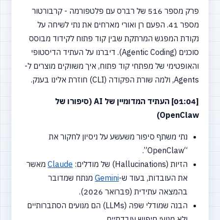
פרק מספר 516 של רברס עם פלטפורמה - קרבורטור
מספר 41. הפעם רן ואורי מארחים את נתי לשיחה על
נקודת המפגש המרתקת שבין קוד פתוח לקידוד מבוסס
סוכנים (Agentic Coding). דיברנו על העתיד הדיסטופי
והאופטימי של מפתחי קוד פתוח, איך משווקים מוצרים ל-
Agents, ולמה שורת הפקודה (CLI) חוזרת אלינו בענק.
[01:04] העתיד המדומיין של AI (סיפורו של
OpenClaw)
נתי משתף סיפור משעשע על ניסיון לחקור את
“OpenClaw”.
הזיות (Hallucinations) של מודלים:
Claude
מאשר
את העובדות, בעוד ש-
Gemini
מנתח שמדובר
בהמצאה עתידית (פברואר 2026).
הבנה שמודלי שפה (LLMs) הם מנועים הסתברותיים
ולא מנועי חיפוש עובדתיים.