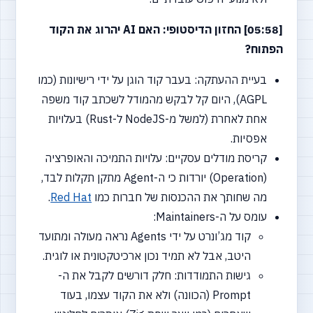
[05:58] החזון הדיסטופי: האם AI יהרוג את הקוד
הפתוח?
בעיית ההעתקה: בעבר קוד הוגן על ידי רישיונות (כמו
AGPL), היום קל לבקש מהמודל לשכתב קוד משפה
אחת לאחרת (למשל מ-NodeJS ל-Rust) בעלויות
אפסיות.
קריסת מודלים עסקיים: עלויות התמיכה והאופרציה
(Operation) יורדות כי ה-Agent מתקן תקלות לבד,
מה שחותך את ההכנסות של חברות כמו
Red Hat
.
עומס על ה-Maintainers:
קוד מג’ונרט על ידי Agents נראה מעולה ומתועד
היטב, אבל לא תמיד נכון ארכיטקטונית או לוגית.
גישות התמודדות: חלק דורשים לקבל את ה-
Prompt (הכוונה) ולא את הקוד עצמו, בעוד