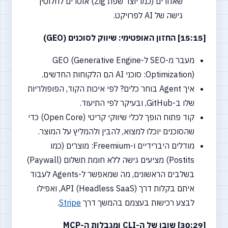
שאחרים (כמו יוצר שפת Zig) אוסרים לחלוטין
גישה של AI לפרויקט.
[15:15] החזון האופטימי: שיווק לסוכנים (GEO)
מעבר מ-SEO ל-GEO (Generative Engine
Optimization): סוכני AI הם הלקוחות החדשים.
איך Agent בוחר כלים? לפי איכות הקוד, הפופולריות
שלו ב-GitHub, ובעיקר לפי התיעוד.
קוד פתוח הופך לכלי שיווקי קריטי (Open Core) כדי
שהסוכנים יוכלו למצוא, להבין ולהמליץ על המוצר.
מודלים היברידיים ו-Freemium: מוצרים (כמו
Postits) מציעים גישה ללא חומת תשלום (Paywall)
בשלבים הראשונים, מה שמאפשר ל-Agents לעבוד
איתם בקלות דרך API (Headless SaaS), ואפילו
לבצע רכישות בעצמם בהמשך דרך
Stripe
.
[30:29] שובו של ה-CLI ומגבלות ה-MCP