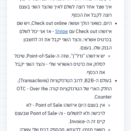
איך שצד אחד רוצה לשלם לאיך שהצד השני בעצם
רוצה לקבל את הכסף.
היום, כשאני הולך ועושה Check out online, ויש שם
איזשהו Check out עם
Stripe
- אז אני יכול לשלם
בכרטיס אשראי, והצד השני יקבל את זה לחשבון
הבנק שלו, בעצם.
יש איזשהו
“נדל”ן”,
שזה ה-Point-of-Sale, שיכול
לסלוק את כרטיס האשראי שלי - והצד השני יקבל
את הכסף.
בעולם ה-B2B, לרוב הטרנזקציות
(Transactions),
החלק הארי של הטרנזקציות קורה OTC - Over the
Counter.
אין בעצם היום איזשהו Point of Sale - לא
לרכישה ולא לתשלום - וה-Point of Sale שבעצם
קיים זה ה-Invoice.
כשאני מזמין, לדוגמא, מהספק דגים שלי עשרה