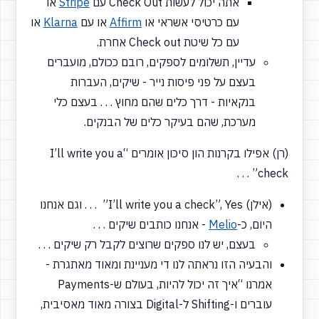
אתה יכול לעשות Check Out עם
Stripe
או
עם כרטיסי אשראי או
Affirm
או עם
Klarna
או
עם כל שיטת Check out אחרת.
עדיין, תשלומים לספקים, רובם ככולם, מועברים
בעצם על פני פיסות נייר - שיקים, העברות
בנקאיות - דרך כלים שהם מחוץ . . . בעצם כלי
מערכת, שהם בעיקר כלים של הבנקים.
(רן) אפילו בקרנות הון סיכון אומרים
“I’ll
write you a
check” . . .
(אילן) I’ll write you a check”, Yes” . . . וגם אנחנו
היום, כ-
Melio
- אנחנו כותבים שיקים . . .
בעצם, יש לנו ספקים שרוצים לקבל רק שיקים . . .
והבעיה הזו נראתה לנו די מעניינת ומאוד מאתגרת -
אמרנו
“איך
זה יכול להיות, בעולם ש-Payments
עוברים ו-Shifting ל-Digital בצורה מאוד מאסיבית,