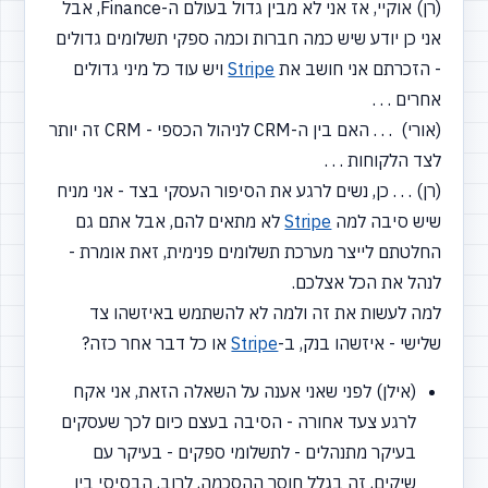
(רן) אוקיי, אז אני לא מבין גדול בעולם ה-Finance, אבל
אני כן יודע שיש כמה חברות וכמה ספקי תשלומים גדולים
- הזכרתם אני חושב את
Stripe
ויש עוד כל מיני גדולים
אחרים . . .
(אורי) . . . האם בין ה-CRM לניהול הכספי - CRM זה יותר
לצד הלקוחות . . .
(רן) . . . כן, נשים לרגע את הסיפור העסקי בצד - אני מניח
שיש סיבה למה
Stripe
לא מתאים להם, אבל אתם גם
החלטתם לייצר מערכת תשלומים פנימית, זאת אומרת -
לנהל את הכל אצלכם.
למה לעשות את זה ולמה לא להשתמש באיזשהו צד
שלישי - איזשהו בנק, ב-
Stripe
או כל דבר אחר כזה?
(אילן) לפני שאני אענה על השאלה הזאת, אני אקח
לרגע צעד אחורה - הסיבה בעצם כיום לכך שעסקים
בעיקר מתנהלים - לתשלומי ספקים - בעיקר עם
שיקים, זה בגלל חוסר ההסכמה, לרוב, הבסיסי בין