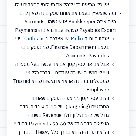
אין כלי מתאים כדי לנהל את תשלומי הספקים שלו.
ומה שמאפיין בעצם את אותם עסקים זה שאין להם
היום איזה Bookkeeper או איזשהו Accounts-
Payables Expert שעושה עבורם את ה-Payments
אנחנו היום ב-
Melio
, או אצלכם ב-
Outbrain
- יש
בעצם Finance Department, שמתעסקים ב-
Accounts-Payables
אבל אם אני עסק קטן, אם אני עכשיו בעל מסעדה
ויש לי חמישה-עשרה עובדים - בדרך כלל מי
שמטפלים בזה זה או אני או מישהו שהוא Trusted
Employee.
והיום עסק קטן ממוצע - העסקים שאנחנו
מטרגטים
(Targeting),
של 5-10 עובדים, סדר
גודל של 1-2 מיליון דולר Revenue בשנה -
מוציאים סדר גודל של 50-60 Payments בחודש.
וה”אירוע” הזה הוא בדרך כלל Heavy . . . בדרך