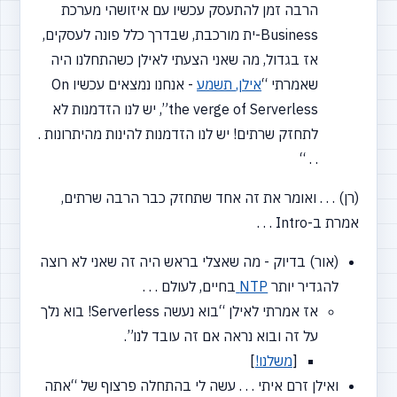
הרבה זמן להתעסק עכשיו עם איזושהי מערכת
Business-ית מורכבת, שבדרך כלל פונה לעסקים,
אז בגדול, מה שאני הצעתי לאילן כשהתחלנו היה
שאמרתי
“
אילן,
תשמע
- אנחנו נמצאים עכשיו On
the verge of Serverless”, יש לנו הזדמנות לא
לתחזק שרתים! יש לנו הזדמנות להינות מהיתרונות .
. . “
(רן) . . . ואומר את זה אחד שתחזק כבר הרבה שרתים,
אמרת ב-Intro . . .
(אור) בדיוק - מה שאצלי בראש היה זה שאני לא רוצה
להגדיר יותר
NTP
בחיים, לעולם . . .
אז אמרתי לאילן
“בוא
נעשה Serverless! בוא נלך
על זה ובוא נראה אם זה עובד לנו”.
[
משלנו!
]
ואילן זרם איתי . . . עשה לי בהתחלה פרצוף של
“אתה