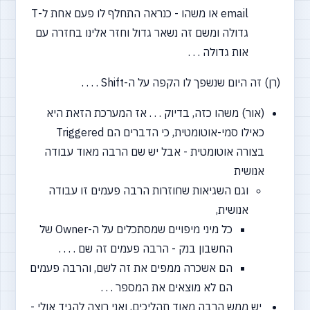
email או משהו - כנראה התחלף לו פעם אחת ל-T
גדולה ומשם זה נשאר גדול וחזר אלינו בחזרה עם
אות גדולה . . .
(רן) זה היום שנשפך לו הקפה על ה-Shift . . . .
(אור) משהו כזה, בדיוק . . . אז המערכת הזאת היא
כאילו סמי-אוטומטית, כי הדברים הם Triggered
בצורה אוטומטית - אבל יש שם הרבה מאוד עבודה
אנושית
וגם השגיאות שחוזרות הרבה פעמים זו עבודה
אנושית,
כל מיני מיפויים שמסתכלים על ה-Owner של
החשבון בנק - הרבה פעמים זה שם . . . .
הם אשכרה ממפים את זה לשם, והרבה פעמים
הם לא מוצאים את המספר . . .
יש ממש הרבה מאוד תהליכים, ואני רוצה להגיד אולי -