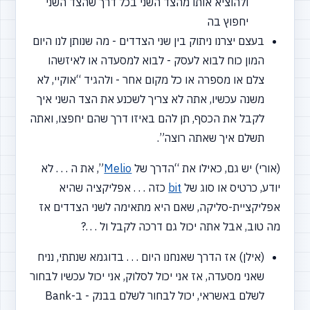
ולהוציא אותו מהצד השני בכל דרך שהצד השני
יחפוץ בה
בעצם יצרנו ניתוק בין שני הצדדים - מה שנותן לנו היום
המון כוח לבוא לעסק - לבוא למסעדה או לאיזשהו
צלם או מספרה או כל מקום אחר - ולהגיד
“אוקיי,
לא
משנה עכשיו, אתה לא צריך לשכנע את הצד השני איך
לקבל את הכסף, תן להם באיזו דרך שהם יחפצו, ואתה
תשלם איך שאתה רוצה”.
(אורי) יש גם, כאילו את
“הדרך
של
Melio
”, את ה . . . לא
יודע, כרטיס או סוג של
bit
כזה . . . אפליקציה שהיא
אפליקציית-סליקה, שאם היא מתאימה לשני הצדדים אז
מה טוב, אבל אתה יכול גם דרכה לקבל ול . . .?
(אילן) אז הדרך שאנחנו היום . . . בדוגמא שנתתי, נניח
שאני מסעדה, אז אני יכול לסלוק, אני יכול עכשיו לבחור
לשלם באשראי, יכול לבחור לשלם בבנק - ב-Bank