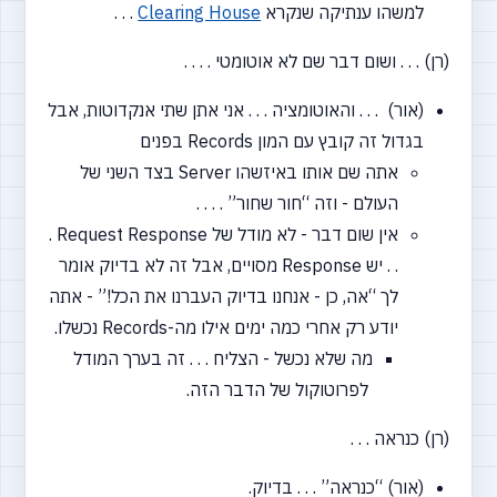
למשהו ענתיקה שנקרא
Clearing House
. . .
(רן) . . . ושום דבר שם לא אוטומטי . . . .
(אור) . . . והאוטומציה . . . אני אתן שתי אנקדוטות, אבל
בגדול זה קובץ עם המון Records בפנים
אתה שם אותו באיזשהו Server בצד השני של
העולם - וזה
“חור
שחור” . . . .
אין שום דבר - לא מודל של Request Response .
. . יש Response מסויים, אבל זה לא בדיוק אומר
לך
“אה,
כן - אנחנו בדיוק העברנו את הכל!” - אתה
יודע רק אחרי כמה ימים אילו מה-Records נכשלו.
מה שלא נכשל - הצליח . . . זה בערך המודל
לפרוטוקול של הדבר הזה.
(רן) כנראה . . .
(אור)
“כנראה”
. . . בדיוק.