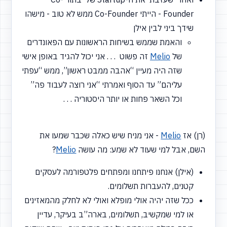
Founder - הייתי Co-Founder ממש לא טוב - מישהו
שידך ביני לבין אילן
והאמת שממש בשיחות הראשונות עם הפאונדרים
של
Melio
זה פשוט . . . אני יכול להגיד באופן אישי
שזה היה מעיין
“אהבה
ממבט ראשון”, ממש
“עפתי
עליהם” עד הסוף ואמרתי
“אני
רוצה לעבוד פה”
וכל השאר פחות או יותר היסטוריה . . .
(רן) אז
Melio
- אני מניח שיש כאלה שכבר שמעו את
השם, אבל למי שעוד לא שמע: מה עושה
Melio
?
(אילן) אנחנו פיתחנו ומפתחים פלטפורמה לעסקים
קטנים, להעברות תשלומים.
ככל שזה יהיה אולי מופלא ואולי לא לחלק מהמאזינים
או למי שמקשיב, תשלומים, בארה”ב בעיקר, עדיין