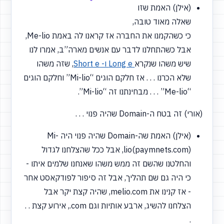
(אילן) האמת שזו
שאלה מאוד טובה,
כי כשהקמנו את החברה אז קראנו לה באמת Me-lio,
אבל כשהתחלנו לדבר עם אנשים מארה”ב, אמרו לנו
שיש משהו שנקרא
Long e ו- Short e
, שזה משהו
שלא הכרנו . . . אז חלקם הוגים
“Mi-lio”
וחלקם הוגים
“Me-lio”
. . . מבחינתנו זה
“Mi-lio”.
(אורי) זה בטח ה-Domain שהיה פנוי . . .
(אילן) האמת שה-Domain שהיה פנוי היה Mi-
lio(paymnets.com), אבל ככל שהצלחנו לגדול
והחלטנו שהשם זה ממש משהו שאנחנו שלמים איתו -
כי היה גם שם תהליך, אבל זה סיפור לפודקאסט אחר
- אז קנינו את melio.com, שהיה קצת יקר אבל
הצלחנו להשיג, ארבע אותיות וגם com., אירוע קצת . .
.