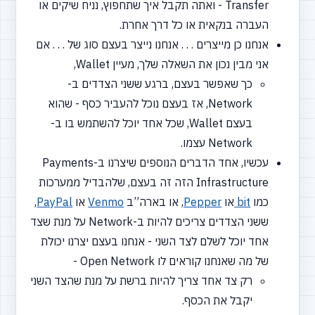
Transfer - ואתה תקבל איך שתחפוץ, נניח שיקים או
העברה בנקאית או כל דרך אחרת.
אנחנו כן מייצרים . . . אנחנו נייצר בעצם סוג של . . . אם
אני מבין נכון את השאלה שלך, מעיין Wallet,
כך שאפשר בעצם, ברגע ששני הצדדים ב-
Network, אז בעצם נוכל להעביר כסף - שהוא
בעצם Wallet, שכל אחד יוכל להשתמש בו ב-
Network עצמו.
עכשיו, אחד הדברים הנוספים שיצרנו ב-Payments
Infrastructure הזה זה בעצם, שלהבדיל ממערכות
כמו
bit
או
Pepper
, או בארה”ב
Venmo
או
PayPal
,
ששני הצדדים צריכים להיות ב-Network על מנת שצד
אחד יוכל לשלם לצד השני - אנחנו בעצם יצרנו יכולת
של מה שאנחנו קוראים לו Open Network -
רק צד אחד צריך להיות ברשת על מנת שהצד השני
יקבל את הכסף.