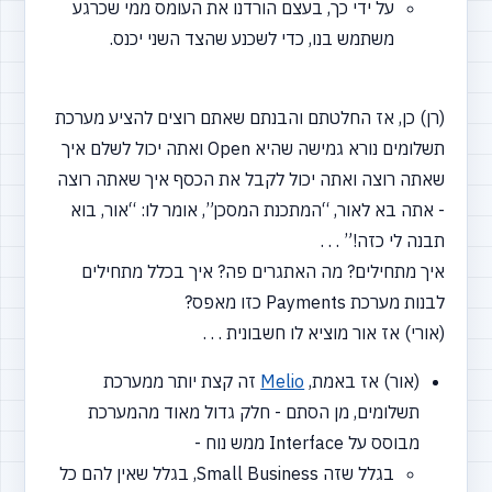
על ידי כך, בעצם הורדנו את העומס ממי שכרגע
משתמש בנו, כדי לשכנע שהצד השני יכנס.
(רן) כן, אז החלטתם והבנתם שאתם רוצים להציע מערכת
תשלומים נורא גמישה שהיא Open ואתה יכול לשלם איך
שאתה רוצה ואתה יכול לקבל את הכסף איך שאתה רוצה
- אתה בא לאור,
“המתכנת
המסכן”, אומר לו:
“אור,
בוא
תבנה לי כזה!” . . .
איך מתחילים? מה האתגרים פה? איך בכלל מתחילים
לבנות מערכת Payments כזו מאפס?
(אורי) אז אור מוציא לו חשבונית . . .
(אור) אז באמת,
Melio
זה קצת יותר ממערכת
תשלומים, מן הסתם - חלק גדול מאוד מהמערכת
מבוסס על Interface ממש נוח -
בגלל שזה Small Business, בגלל שאין להם כל