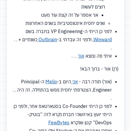
רוצים לעשות
אני אספר על זה קצת עוד מעט
שנים יחסית אינטנסטיביות בשנים האחרונות
לפני כן הייתי ה-VP Engineering בחברה בשם
Winward
, ולפני זה עבדתי ב-
Outbrain
כשנתיים + . .
.
איתי פה נמצא
אור
. . .
(רן) אור - ברוך הבא!
(אור) תודה רבה -
אני
היום ב-
Melio
ה-Principal
Engineer, הצטרפתי יחסית ממש בהתחלה. זה היה . .
.
לפני כן הייתי Co-Founder בסטארטאפ אחר, ולפני כן
הייתי יועץ באיזושהי חברת נקרא לזה
“בוטיק-
DevOps”
קטן שנקרא
FewBytes
ואחרי שעזבתי את ה-Startup שלי בתור Co-