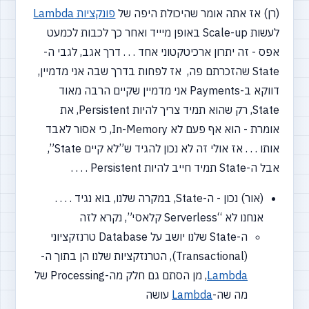
(רן) אז אתה אומר שהיכולת היפה של
פונקציות
Lambda
לעשות Scale-up באופן מיייד ואחר כך לכבות לכמעט
אפס - זה יתרון ארכיטקטוני אחד . . . דרך אגב, לגבי ה-
State שהזכרתם פה,
אז לפחות בדרך שבה אני מדמיין,
דווקא ב-Payments אני מדמיין שקיים הרבה מאוד
State, רק שהוא תמיד צריך להיות Persistent, את
אומרת - הוא אף פעם לא In-Memory, כי אסור לאבד
אותו . . . אז אולי זה לא נכון להגיד ש”לא קיים State”,
אבל ה-State תמיד חייב להיות Persistent . . . .
(אור) נכון - ה-State, במקרה שלנו, בוא נגיד . . . .
אנחנו לא
“Serverless
קלאסי”, נקרא לזה
ה-State שלנו יושב על Database טרנזקציוני
(Transactional),
הטרנזקציות שלנו הן בתוך ה-
Lambda
, מן הסתם גם חלק מה-Processing של
מה שה-
Lambda
עושה