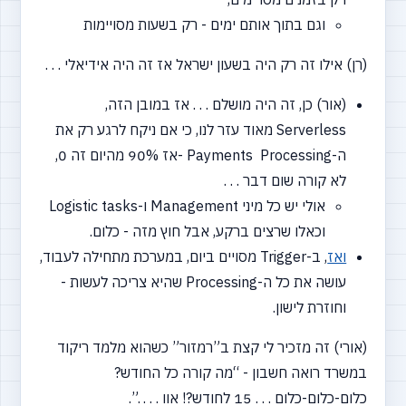
וגם בתוך אותם ימים - רק בשעות מסויימות
(רן) אילו זה רק היה בשעון ישראל אז זה היה אידיאלי . . .
(אור) כן, זה היה מושלם . . . אז במובן הזה,
Serverless מאוד עזר לנו, כי אם ניקח לרגע רק את
ה-Payments Processing
-אז
90% מהיום זה 0,
לא קורה שום דבר . . .
אולי יש כל מיני Management ו-Logistic tasks
וכאלו שרצים ברקע, אבל חוץ מזה - כלום.
ואז
, ב-Trigger מסויים ביום, במערכת מתחילה לעבוד,
עושה את כל ה-Processing שהיא צריכה לעשות -
וחוזרת לישון.
(אורי) זה מזכיר לי קצת ב”רמזור” כשהוא מלמד ריקוד
במשרד רואה חשבון -
“מה
קורה כל החודש?
כלום-כלום-כלום . . . 15 לחודש?! אוו . . . .”.