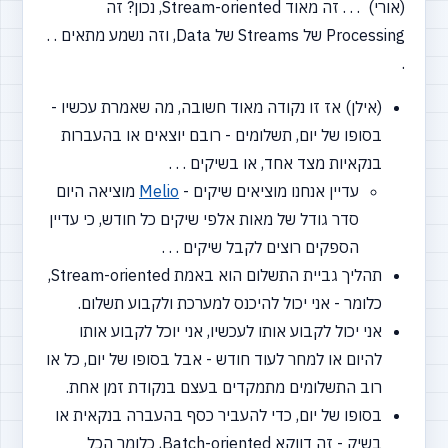
(אורי) . . . זה מאוד Stream-oriented, נכון? זה
Processing של Streams של Data, וזה נשמע מתאים . .
.
(אילן) אז זו נקודה מאוד חשובה, מה שאמרת עכשיו -
בסופו של יום, תשלומים - רובם יוצאים או בהעברות
בנקאיות מצד אחד, או בשיקים . . .
עדיין אנחנו מוציאים שיקים -
Melio
מוציאה היום
סדר גודל של מאות אלפי שיקים כל חודש, כי עדיין
הספקים רוצים לקבל שיקים . . .
תהליך גביית התשלום הוא באמת Stream-oriented,
כלומר - אני יכול להיכנס למערכת ולקבוע תשלום.
אני יכול לקבוע אותו לעכשיו, אני יוכל לקבוע אותו
להיום או למחר לעוד חודש - אבל בסופו של יום, כל או
רוב התשלומים מתמקדים בעצם בנקודת זמן אחת.
בסופו של יום, כדי להעביר כסף בהעברה בנקאית או
בשיק - זה דווקא Batch-oriented, כלומר הכל