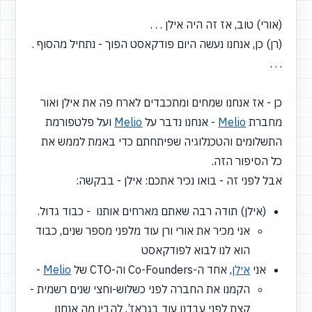
(אורי) טוב, אז זה היה אילן . . .
(רן) כן, אנחנו נעשה היום פודקאסט הפוך - נתחיל מהסוף .
. . .
כן - אז אנחנו שמחים ומתכבדים לארח פה את אילן ואור
מחברת
Melio
- אנחנו נדבר על
Melio
ועל פלטפורמת
התשלומים והטכנלוגיה שפיתחתם כדי באמת לממש את
כל הסיפור הזה.
אבל לפני זה - בואו נכיר אתכם: אילן - בבקשה:
(אילן) תודה רבה שאתם מארחים אותנו - כבוד גדול.
אני מכיר את אורי ורן עוד מלפני מספר שנים, כבוד
הוא לנו לבוא לפודקאסט
אני
אילן
, אחד ה-Co-Founders וה-CTO של
Melio
-
הקמנו את החברה לפני כשלוש-וחצי שנים רשמית -
קצת לפני עבדנו עוד בגראז’, להבין מה אנחנו