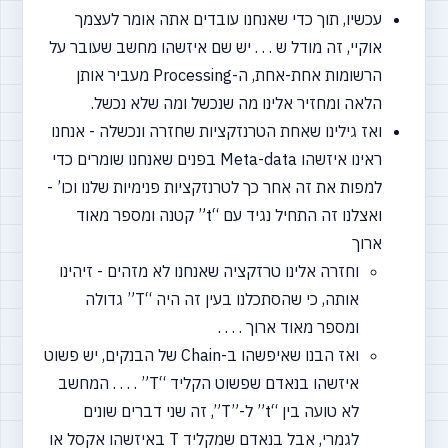
עכשיו, תוך כדי שאנחנו עובדים אתה אומר לעצמך
אוקיי, זה מודל ש . . . יש שם איזשהו מחשב שעובר על
הרשומות אחת-אחת, ה-Processing מעביר אותן
הלאה ומחזיר אלינו מה שנכשל ומה שלא נכשל.
ואז גילינו שאחת הטרנזקציות שחזרה ונכשלה - אנחנו
ראינו איזשהו Meta-data בפנים שאנחנו שומרים כדי
למפות את זה אחר כך לטרנזקציות פנימיות שלנו וכו’ -
ואצלנו זה התחיל נגיד עם
“t”
קטנה ומספר מאוד
ארוך
וחזרה אלינו טרזקציה שאנחנו לא מזהים - זיהינו
אותה, כי שהסתכלנו בעין זה היה
“T”
גדולה
ומספר מאוד ארוך . . . .
ואז הבנו שאיפשהו ב-Chain של הבנקים, יש פשוט
איזשהו בנאדם שפשוט הקליד
“T”
. . . . המחשב
לא טועה בין
“t”
ל-”T”, זה שני דברים שונים
לגמרי, אבל בנאדם שמקליד T באיזשהו אקסל או