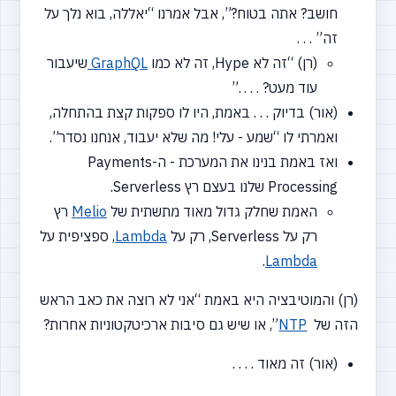
חושב? אתה בטוח?”, אבל אמרנו
“יאללה,
בוא נלך על
זה” . . .
(רן)
“זה
לא Hype, זה לא כמו
GraphQL
שיעבור
עוד מעט? . . . .”
(אור) בדיוק . . . באמת, היו לו ספקות קצת בהתחלה,
ואמרתי לו
“שמע
- עלי! מה שלא יעבוד, אנחנו נסדר”.
ואז באמת בנינו את המערכת - ה-Payments
Processing שלנו בעצם רץ Serverless.
האמת שחלק גדול מאוד מתשתית של
Melio
רץ
רק על Serverless, רק על
Lambda
, ספציפית על
.
Lambda
(רן) והמוטיבציה היא באמת
“אני
לא רוצה את כאב הראש
הזה של
NTP
”, או שיש גם סיבות ארכיטקטוניות אחרות?
(אור) זה מאוד . . . .