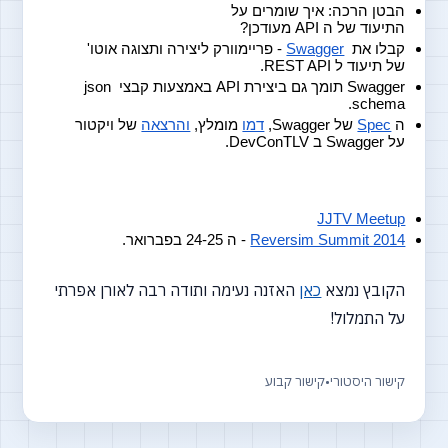
הבטן הרכה: איך שומרים על 
התיעוד של ה API מעודכן?
קבלו את  
Swagger
 - פריימוורק ליצירה ותצוגה אוטו' 
של תיעוד ל REST API.
Swagger תומך גם ביצירת API באמצעות קבצי json 
schema.
ה 
Spec
 של Swagger, 
דמו
 מומלץ, 
והרצאה
 של ויקטור 
על Swagger ב DevConTLV.
JJTV Meetup
Reversim Summit 2014
 - ה 24-25 בפברואר.
הקובץ נמצא
כאן
האזנה נעימה ותודה רבה לאורן אפרתי
על התמלול!
קישור היסטורי
•
קישור קבוע