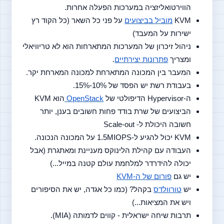
הווירטואליזציה במערכות הפעלה אחרות.
KVM 
מוביל בביצועים
 על פני כל השאר (כל הקוד רץ 
ישירות על המעבד)
ניהול זיכרון של המערכות המתארחות הוא לא טריוויאלי 
ומצריך 
פתרונות יצירתיים
.
המעבר בין המכונה המתארחת למכונה המארחת יקר.
בעבודת רשת יש הפסד של 10%-15%.
ה-Hypervisor הדיפולטי של 
OpenStack 
הוא KVM
הביצועים של שרת בודד פחות חשובים בענן, יותר 
חשובה היכולת ל- Scale-out
KVM יכול להגיע ל-1.5MIOPS על המכונה הנכונה.
העבודה עם קהילת הלינוקס מעניינת ומאתגרת (אבל 
יכולה להידרדר למלחמת עולם קטנה במייל...)
יש גם 
פורום של ה-KVM
יש 
טורוולדס
 בקהל? (כמו כל אגדה, יש את הסיפורים 
ויש את המציאות...)
תרבות שיחה ישראלית - קווים לדמותה (MIA).