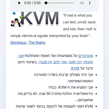
“If real is what you 
can feel, smell, taste 
and see, then 'real' is 
simply electrical signals interpreted by your brain” - 
Morpheus
, 
The Matrix
מהרהרים
 על משמעותה של האמת המוחלטת 
אבי 
קיוויתי
, 
דור לאור
, 
אורי להב
 ו
רן תבורי
, בשיעור היום 
נדבר על 
KVM
.
אבי ודור מצולקי קרבות בשדה המערכה 
הסטארטאפיסטי.
אבי המציא את ה-KVM. כבוד!
ווירטואליזציה הולכת אחורה 50 שנה. לא בדיוק מה 
שחשבתם...
KVM תפור לעצמות של לינוקס, בניגוד לשאר שיטות 