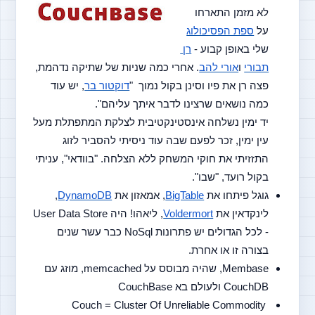
לא מזמן התארחו 
על 
ספת הפסיכולוג
שלי באופן קבוע - 
רן 
תבורי
 ו
אורי להב
. אחרי כמה שניות של שתיקה נדהמת, 
פצה רן את פיו וסינן בקול נמוך  "
דוקטור בר
, יש עוד 
כמה נושאים שרצינו לדבר איתך עליהם". 
יד ימין נשלחה אינסטינקטיבית לצלקת המתפתלת מעל 
עין ימין, זכר לפעם שבה עוד ניסיתי להסביר לזוג 
התזזיתי את חוקי המשחק ללא הצלחה. "בוודאי", עניתי 
בקול רועד, "שבו".
גוגל פיתחו את 
BigTable
, אמאזון את 
DynamoDB
, 
לינקדאין את 
Voldermort
, ליאהו! היה User Data Store 
- לכל הגדולים יש פתרונות NoSql כבר עשר שנים 
בצורה זו או אחרת.
Membase, שהיה מבוסס על memcached, מוזג עם 
CouchDB ולעולם בא CouchBase
Couch = Cluster Of Unreliable Commodity 