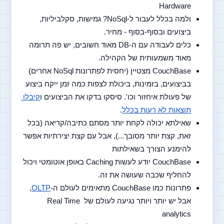
Hardware
ולמה בכלל לעבור ל-NoSql? גמישות, סקלביליות, 
ביצועים ובסוף-בסוף - מחיר.
כלים לעבודה עם ה-DB מאוד חשובים, יש פה תרומה 
מאוד משמעותית של הקהילה.
CouchBase מצטיין (יחסית לפתרונות NoSql אחרים) 
בביצועים, בזמינות, ביכולת לצפות כמה זמן ייקח ביצוע 
של פעולת איחזור וכו'. סיסקו בדקו את הביצועים ו
קיבלו 
תוצאות לא רעות בכלל
.
שאילתא יכולה לקחת יותר מסתם כתיבה/קריאה (בכל 
זאת, קצת יותר מסובך...), אבל עם קצת יצירתיות אפשר 
להימנע הצורך בשאילתות
CouchBase יודע לעשות Caching באופן אוטומטי ויכול 
להחליף שכבה שעושה את זה.
פתרונות כמו CouchBase מתאימים לעולם ה-
OLTP
, 
אבל יש יותר ויותר נגיעה לעולם של Real Time 
analytics