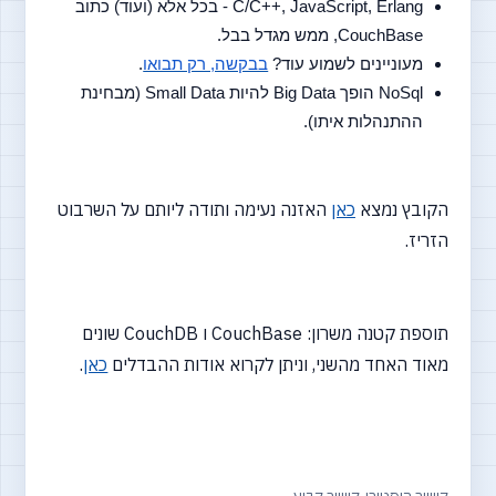
C/C++, JavaScript, Erlang - בכל אלא (ועוד) כתוב 
CouchBase, ממש מגדל בבל.
מעוניינים לשמוע עוד? 
בבקשה, רק תבואו
.
NoSql הופך Big Data להיות Small Data (מבחינת 
ההתנהלות איתו).
הקובץ נמצא
כאן
האזנה נעימה ותודה ליותם על השרבוט
הזריז.
תוספת קטנה משרון: CouchBase ו CouchDB שונים
מאוד האחד מהשני, וניתן לקרוא אודות ההבדלים
כאן
.