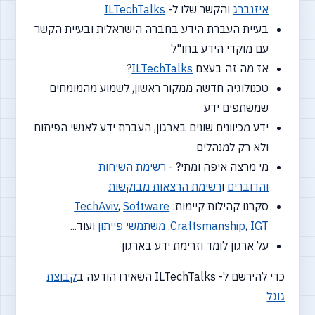
איזנברג
והקשר שלו ל-
ILTechTalks
בעיית העברת הידע בחברה הישראלית ובעיית הקשר
עם מוקדי הידע בחו"ל
אז מה זה בעצם
ILTechTalks
?
טכנולוגיה חדשה ממקור ראשון, לשמוע מהמומחים
שמשתפים ידע
ידע מכיוונים שונים בארגון, העברת ידע לאנשי הפיתוח
ולא רק למנהלים
מי מרצה איפה ומתי? -
רשימת השיחות
והדוברים
ו
רשימת הרצאות מבוקשות
סקרנו קהילות קיימות:
Software
,
TechAviv
IGT
,
Craftsmanship
,
משתמשי פייתון
ועוד...
על ארגון לומד וזרימת ידע בארגון
כדי להירשם ל- ILTechTalks השאירו הודעה ב
קבוצת
גוגל